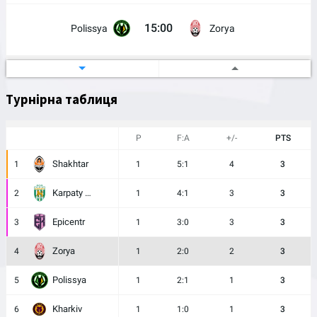
15:00
Polissya
Zorya
Ukrainian Cup
21/08/2026
Ukraine
Турнірна таблиця
17:00
Skala 1911
Zorya
P
F:A
+/-
PTS
Shakhtar
1
1
5:1
4
3
Karpaty Lviv
2
1
4:1
3
3
Epicentr
3
1
3:0
3
3
Zorya
4
1
2:0
2
3
Polissya
5
1
2:1
1
3
Kharkiv
6
1
1:0
1
3