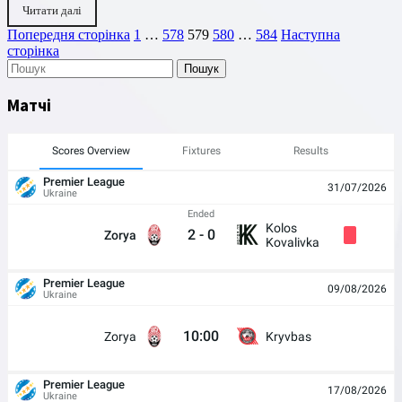
Читати далі
Пагінація
Сторінка
Сторінка
Сторінка
Сторінка
Сторінка
Попередня сторінка
1
…
578
579
580
…
584
Наступна
сторінка
записів
Пошук
Матчі
Scores Overview
Fixtures
Results
Premier League
31/07/2026
Ukraine
Ended
Kolos
2
-
0
Zorya
Kovalivka
Premier League
09/08/2026
Ukraine
10:00
Zorya
Kryvbas
Premier League
17/08/2026
Ukraine