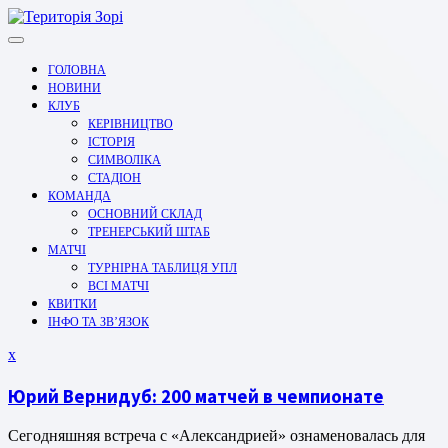
Перейти
до
вмісту
ГОЛОВНА
НОВИНИ
КЛУБ
КЕРІВНИЦТВО
ІСТОРІЯ
СИМВОЛІКА
СТАДІОН
КОМАНДА
ОСНОВНИЙ СКЛАД
ТРЕНЕРСЬКИЙ ШТАБ
МАТЧІ
ТУРНІРНА ТАБЛИЦЯ УПЛ
ВСІ МАТЧІ
КВИТКИ
ІНФО ТА ЗВ’ЯЗОК
Закрити
x
меню
Юрий Вернидуб: 200 матчей в чемпионате
Сегодняшняя встреча с «Александрией» ознаменовалась для