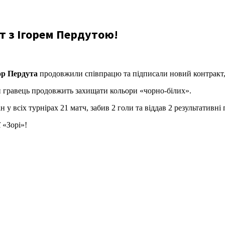
т з Ігорем Пердутою!
ор Пердута
продовжили співпрацю та підписали новий контракт, 
ий гравець продовжить захищати кольори «чорно-білих».
ан у всіх турнірах 21 матч, забив 2 голи та віддав 2 результативні 
 «Зорі»!