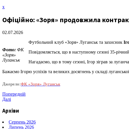
Закрити
x
меню
Офіційно: «Зоря» продовжила контрак
02.07.2026
Футбольний клуб «Зоря» Луганськ та захисник
Іг
Фото:
ФК
Повідомляється, що в наступному сезоні 35-річн
«Зоря»
Луганськ
Нагадаємо, що в тому сезоні, Ігор зіграв за луганч
Бажаємо Ігорю успіхів та великих досягнень у складі луганської
Джерело:
ФК «Зоря» Луганськ
Навігація
Попередній
Попередній
запис
Наступний
Далі
записів
запис
Архіви
Серпень 2026
Липень 2026