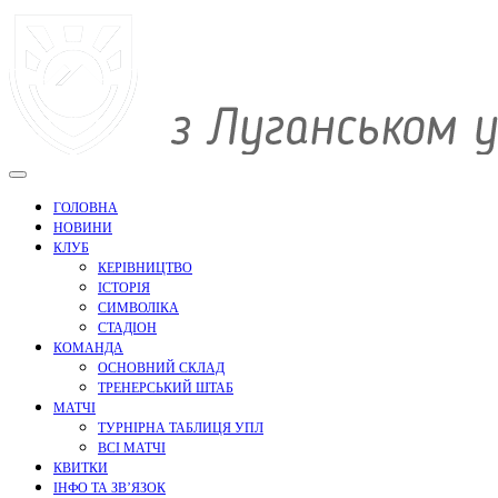
Перейти
до
вмісту
ГОЛОВНА
НОВИНИ
КЛУБ
КЕРІВНИЦТВО
ІСТОРІЯ
СИМВОЛІКА
СТАДІОН
КОМАНДА
ОСНОВНИЙ СКЛАД
ТРЕНЕРСЬКИЙ ШТАБ
МАТЧІ
ТУРНІРНА ТАБЛИЦЯ УПЛ
ВСІ МАТЧІ
КВИТКИ
ІНФО ТА ЗВ’ЯЗОК