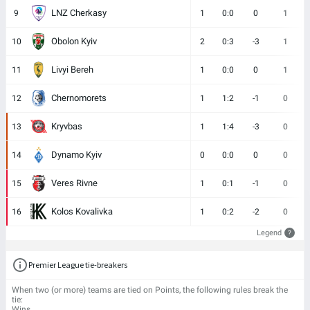
LNZ Cherkasy
9
1
0:0
0
1
Obolon Kyiv
10
2
0:3
-3
1
Livyi Bereh
11
1
0:0
0
1
Chernomorets
12
1
1:2
-1
0
Kryvbas
13
1
1:4
-3
0
Dynamo Kyiv
14
0
0:0
0
0
Veres Rivne
15
1
0:1
-1
0
Kolos Kovalivka
16
1
0:2
-2
0
Legend
?
Premier League tie-breakers
When two (or more) teams are tied on Points, the following rules break the
tie:
Wins