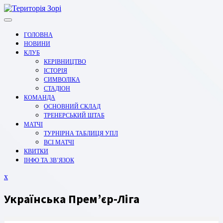
Перейти
до
вмісту
ГОЛОВНА
НОВИНИ
КЛУБ
КЕРІВНИЦТВО
ІСТОРІЯ
СИМВОЛІКА
СТАДІОН
КОМАНДА
ОСНОВНИЙ СКЛАД
ТРЕНЕРСЬКИЙ ШТАБ
МАТЧІ
ТУРНІРНА ТАБЛИЦЯ УПЛ
ВСІ МАТЧІ
КВИТКИ
ІНФО ТА ЗВ’ЯЗОК
Закрити
x
меню
Українська Премʼєр-Ліга