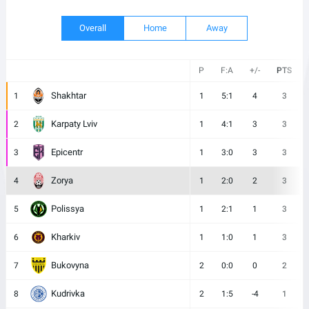
Overall
Home
Away
P
F:A
+/-
PTS
Shakhtar
1
1
5:1
4
3
Karpaty Lviv
2
1
4:1
3
3
Epicentr
3
1
3:0
3
3
Zorya
4
1
2:0
2
3
Polissya
5
1
2:1
1
3
Kharkiv
6
1
1:0
1
3
Bukovyna
7
2
0:0
0
2
Kudrivka
8
2
1:5
-4
1