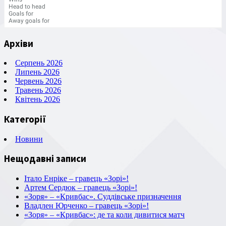
Head to head
Goals for
Away goals for
Архіви
Серпень 2026
Липень 2026
Червень 2026
Травень 2026
Квітень 2026
Категорії
Новини
Нещодавні записи
Італо Енріке – гравець «Зорі»!
Артем Сердюк – гравець «Зорі»!
«Зоря» – «Кривбас». Суддівське призначення
Владлен Юрченко – гравець «Зорі»!
«Зоря» – «Кривбас»: де та коли дивитися матч