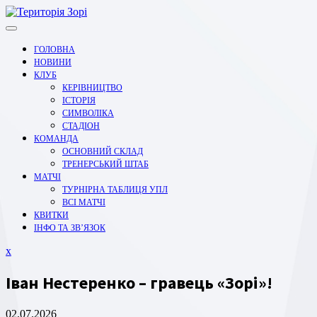
Перейти
до
вмісту
ГОЛОВНА
НОВИНИ
КЛУБ
КЕРІВНИЦТВО
ІСТОРІЯ
СИМВОЛІКА
СТАДІОН
КОМАНДА
ОСНОВНИЙ СКЛАД
ТРЕНЕРСЬКИЙ ШТАБ
МАТЧІ
ТУРНІРНА ТАБЛИЦЯ УПЛ
ВСІ МАТЧІ
КВИТКИ
ІНФО ТА ЗВ’ЯЗОК
Закрити
x
меню
Іван Нестеренко – гравець «Зорі»!
02.07.2026