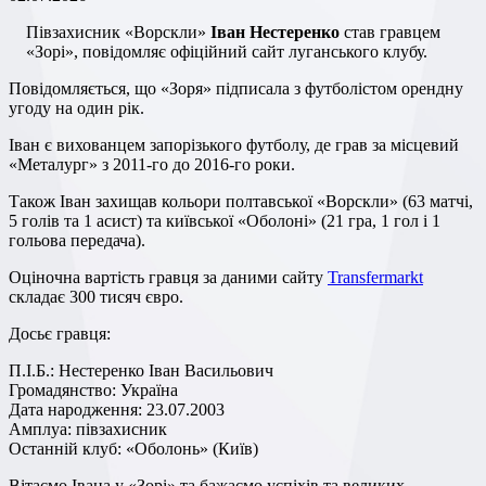
Півзахисник «Ворскли»
Іван Нестеренко
став гравцем
«Зорі», повідомляє офіційний сайт луганського клубу.
Повідомляється, що «Зоря» підписала з футболістом орендну
угоду на один рік.
Іван є вихованцем запорізького футболу, де грав за місцевий
«Металург» з 2011-го до 2016-го роки.
Також Іван захищав кольори полтавської «Ворскли» (63 матчі,
5 голів та 1 асист) та київської «Оболоні» (21 гра, 1 гол і 1
гольова передача).
Оціночна вартість гравця за даними сайту
Transfermarkt
складає 300 тисяч євро.
Досьє гравця:
П.І.Б.: Нестеренко Іван Васильович
Громадянство: Україна
Дата народження: 23.07.2003
Амплуа: півзахисник
Останній клуб: «Оболонь» (Київ)
Вітаємо Івана у «Зорі» та бажаємо успіхів та великих