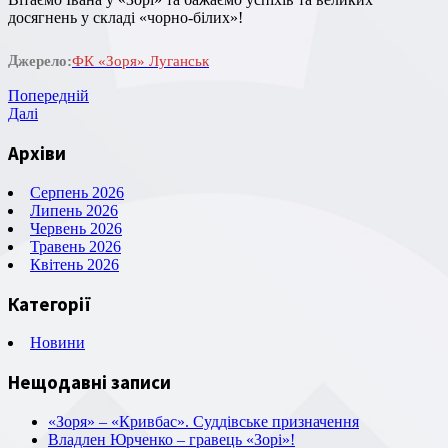
досягнень у складі «чорно-білих»!
Джерело:
ФК «Зоря» Луганськ
Навігація
Попередній
Попередній
запис
Наступний
Далі
записів
запис
Архіви
Серпень 2026
Липень 2026
Червень 2026
Травень 2026
Квітень 2026
Категорії
Новини
Нещодавні записи
«Зоря» – «Кривбас». Суддівське призначення
Владлен Юрченко – гравець «Зорі»!