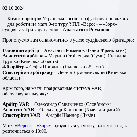
02.10.2024
Комітет арбітрів Української асоціації футболу призначив
для роботи на матч 9-го туру УПЛ «Верес» – «Зоря»
суддівську бригаду на чолі з
Анастасією Романюк
.
Пропонуємо вам ознайомитися з усією суддівською бригадою:
Головний арбітр
– Анастасія Романюк (Івано-Франківськ)
Асистенти арбітра
– Марина Стрілецька (Суми), Світлана
Грушко (Київська область)
4-й арбітр
– Софія Причина (Львівська область)
Спостерігач арбітражу
– Леонід Ярмолинський (Київська
область)
Крім того, на матчі працюватиме система VAR,
обслуговуватиму яку:
Арбітр VAR
– Олександр Омельченко (Слов’янськ)
Асистент VAR
– Олександр Кальонов (Хмельницький)
Спостерігач VAR
– Андрій Шандор (Львів)
Матч
«Верес» – «Зоря»
відбудеться у суботу, 5-го жовтня, та
розпочнеться о 13:00.