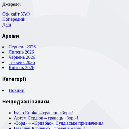
Джерело:
Оф. сайт УАФ
Навігація
Попередній
Попередній
запис
Наступний
Далі
записів
запис
Архіви
Серпень 2026
Липень 2026
Червень 2026
Травень 2026
Квітень 2026
Категорії
Новини
Нещодавні записи
Італо Енріке – гравець «Зорі»!
Артем Сердюк – гравець «Зорі»!
«Зоря» – «Кривбас». Суддівське призначення
Владлен Юрченко – гравець «Зорі»!