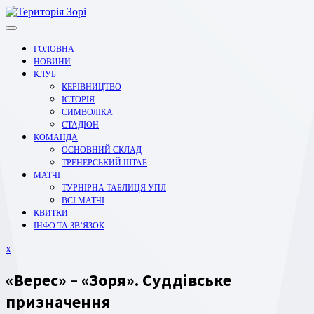
Перейти
до
вмісту
ГОЛОВНА
НОВИНИ
КЛУБ
КЕРІВНИЦТВО
ІСТОРІЯ
СИМВОЛІКА
СТАДІОН
КОМАНДА
ОСНОВНИЙ СКЛАД
ТРЕНЕРСЬКИЙ ШТАБ
МАТЧІ
ТУРНІРНА ТАБЛИЦЯ УПЛ
ВСІ МАТЧІ
КВИТКИ
ІНФО ТА ЗВ’ЯЗОК
Закрити
x
меню
«Верес» – «Зоря». Суддівське
призначення