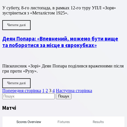
У суботу, 8-го листопада, в рамках 12-го туру УПЛ «Зоря»
зустрінеться з «Металістом 1925».
Читати далі
Деян Попара: «Впевнений, можемо бути вище
та поборотися за місце в єврокубках»
Півзахисник «Зорі» Деян Попара поділився враженнями після
гри проти «Руху».
Читати далі
Пагінація
Сторінка
Сторінка
Сторінка
Сторінка
Попередня сторінка
1
2
3
4
Наступна сторінка
Пошук
записів
Матчі
Scores Overview
Fixtures
Results