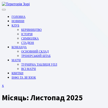
Перейти
до
вмісту
ГОЛОВНА
НОВИНИ
КЛУБ
КЕРІВНИЦТВО
ІСТОРІЯ
СИМВОЛІКА
СТАДІОН
КОМАНДА
ОСНОВНИЙ СКЛАД
ТРЕНЕРСЬКИЙ ШТАБ
МАТЧІ
ТУРНІРНА ТАБЛИЦЯ УПЛ
ВСІ МАТЧІ
КВИТКИ
ІНФО ТА ЗВ’ЯЗОК
Закрити
x
меню
Місяць:
Листопад 2025