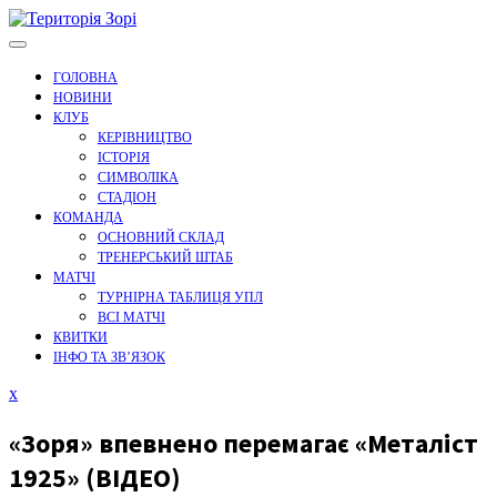
Перейти
до
вмісту
ГОЛОВНА
НОВИНИ
КЛУБ
КЕРІВНИЦТВО
ІСТОРІЯ
СИМВОЛІКА
СТАДІОН
КОМАНДА
ОСНОВНИЙ СКЛАД
ТРЕНЕРСЬКИЙ ШТАБ
МАТЧІ
ТУРНІРНА ТАБЛИЦЯ УПЛ
ВСІ МАТЧІ
КВИТКИ
ІНФО ТА ЗВ’ЯЗОК
Закрити
x
меню
«Зоря» впевнено перемагає «Металіст
1925» (ВІДЕО)