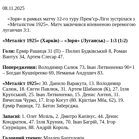
08.11.2025
«Зоря» в рамках матчу 12-го туру Прем’єр-Ліги зустрілася з
«Металістом 1925». Матч закінчився впевненою перемогою
луганчан 3:1.
«Металіст 1925» (Харків) – «Зоря» (Луганськ) – 1:3 (1:2)
Голи:
Ермір Рашиця 31 (П) – Пилип Будківський 8, Роман
Вантух 34, Артем Слесар 47.
Попередження:
Володимир Салюк 73, Іван Литвиненко 90+1
– Богдан Кушніренко 69, Неманья Андушич 83.
«Металіст 1925»:
30. Данило Варакута, 13. Володимир
Салюк, 18. Євген Павлюк, 31. Артем Шабанов (К), 27. Ілля
Крупський, 25. Іван Литвиненко, 15. Денис Антюх, 11.
Вячеслав Чурко, 17. Ігор Когут (80. Крістіан Мба, 62), 19.
Ермір Рашиця, 72. Батон Забергджа.
Запасні:
1. Олег Мозіль, 2. Дмитро Капінус, 44. Денис
Кондратюк, 47. Ілля Хруник, 70. Іван Багрій, 74. Ігор
Снурніцин, 88. Андрій Король.
Головний тренер:
Младен Бартуловіч.