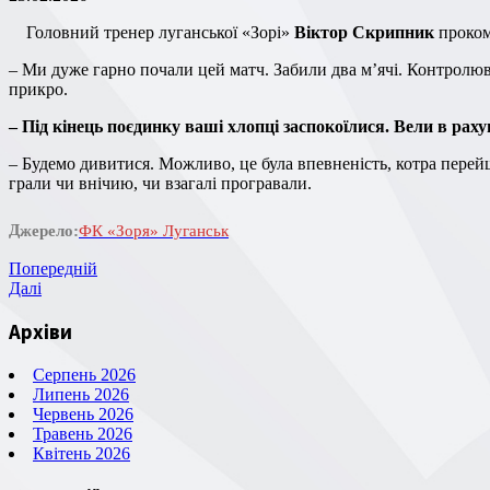
Головний тренер луганської «Зорі»
Віктор Скрипник
проком
– Ми дуже гарно почали цей матч. Забили два мʼячі. Контролювали зустріч. Потім зробили дві заміни, які не покращили нашу гру, а навпаки. На жаль, два удари, два рикошети і нічия…Дуже
прикро.
– Під кінець поєдинку ваші хлопці заспокоїлися. Вели в рах
– Будемо дивитися. Можливо, це була впевненість, котра перейшла в самовпевненість. Самі винні. Сьогодні ми втратили два очки. На жаль, в нас вже були матчі, де повинні були вигравати, а
грали чи внічию, чи взагалі програвали.
Джерело:
ФК «Зоря» Луганськ
Навігація
Попередній
Попередній
запис
Наступний
Далі
записів
запис
Архіви
Серпень 2026
Липень 2026
Червень 2026
Травень 2026
Квітень 2026