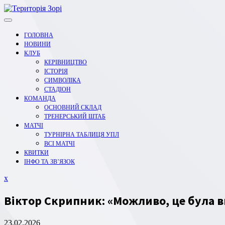
Перейти
до
вмісту
ГОЛОВНА
НОВИНИ
КЛУБ
КЕРІВНИЦТВО
ІСТОРІЯ
СИМВОЛІКА
СТАДІОН
КОМАНДА
ОСНОВНИЙ СКЛАД
ТРЕНЕРСЬКИЙ ШТАБ
МАТЧІ
ТУРНІРНА ТАБЛИЦЯ УПЛ
ВСІ МАТЧІ
КВИТКИ
ІНФО ТА ЗВ’ЯЗОК
Закрити
x
меню
Віктор Скрипник: «Можливо, це була в
23.02.2026