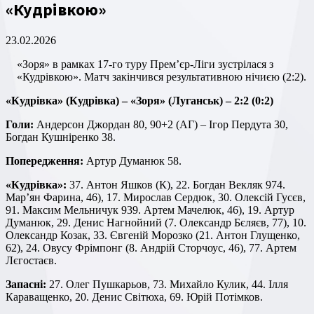
«Кудрівкою»
23.02.2026
«Зоря» в рамках 17-го туру Прем’єр-Ліги зустрілася з
«Кудрівкою». Матч закінчився результативною нічиєю (2:2).
«Кудрівка» (Кудрівка) – «Зоря» (Луганськ) – 2:2 (0:2)
Голи:
Андерсон Джордан 80, 90+2 (АГ) – Ігор Пердута 30,
Богдан Кушніренко 38.
Попередження:
Артур Думанюк 58.
«Кудрівка»:
37. Антон Яшков (К), 22. Богдан Векляк 974.
Мар’ян Фарина, 46), 17. Мирослав Сердюк, 30. Олексій Гусєв,
91. Максим Мельничук 939. Артем Мачелюк, 46), 19. Артур
Думанюк, 29. Денис Нагнойний (7. Олександр Бєляєв, 77), 10.
Олександр Козак, 33. Євгеній Морозко (21. Антон Глущенко,
62), 24. Овусу Фрімпонг (8. Андрій Сторчоус, 46), 77. Артем
Лєгостаєв.
Запасні:
27. Олег Пушкарьов, 73. Михайло Кулик, 44. Ілля
Караващенко, 20. Денис Світюха, 69. Юрій Потімков.