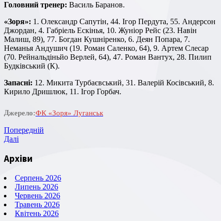
Головний тренер:
Василь Баранов.
«Зоря»:
1. Олександр Сапутін, 44. Ігор Пердута, 55. Андерсон
Джордан, 4. Габріель Ескінья, 10. Жуніор Рейс (23. Навін
Малиш, 89), 77. Богдан Кушніренко, 6. Деян Попара, 7.
Неманья Андушич (19. Роман Саленко, 64), 9. Артем Слесар
(70. Рейнальдіньйо Верлей, 64), 47. Роман Вантух, 28. Пилип
Будківський (К).
Запасні:
12. Микита Турбаєвський, 31. Валерій Косівський, 8.
Кирило Дришлюк, 11. Ігор Горбач.
Джерело:
ФК «Зоря» Луганськ
Навігація
Попередній
Попередній
запис
Наступний
Далі
записів
запис
Архіви
Серпень 2026
Липень 2026
Червень 2026
Травень 2026
Квітень 2026