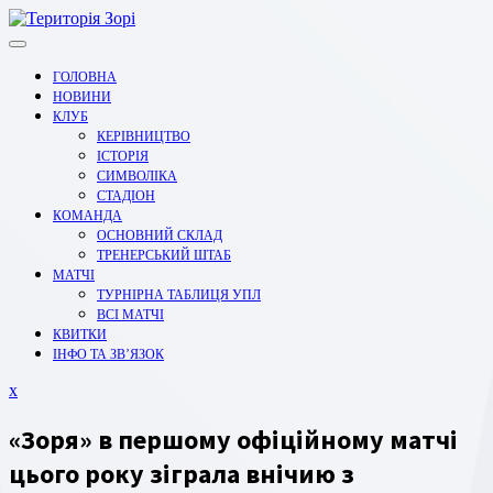
Перейти
до
вмісту
ГОЛОВНА
НОВИНИ
КЛУБ
КЕРІВНИЦТВО
ІСТОРІЯ
СИМВОЛІКА
СТАДІОН
КОМАНДА
ОСНОВНИЙ СКЛАД
ТРЕНЕРСЬКИЙ ШТАБ
МАТЧІ
ТУРНІРНА ТАБЛИЦЯ УПЛ
ВСІ МАТЧІ
КВИТКИ
ІНФО ТА ЗВ’ЯЗОК
Закрити
x
меню
«Зоря» в першому офіційному матчі
цього року зіграла внічию з