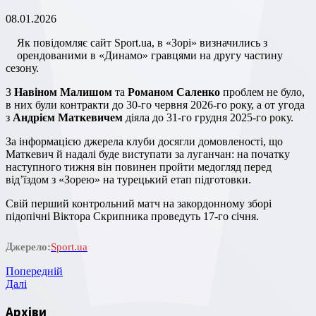
08.01.2026
Як повідомляє сайт Sport.ua, в «Зорі» визначились з
орендованими в «Динамо» гравцями на другу частину
сезону.
З
Навіном Малишом
та
Романом Саленко
проблем не було,
в них були контракти до 30-го червня 2026-го року, а от угода
з
Андрієм Маткевичем
діяла до 31-го грудня 2025-го року.
За інформацією джерела клуби досягли домовленості, що
Маткевич й надалі буде виступати за луганчан: на початку
наступного тижня він повинен пройти медогляд перед
від’їздом з «Зорею» на турецький етап підготовки.
Свій перший контрольний матч на закордонному зборі
підопічні Віктора Скрипника проведуть 17-го січня.
Джерело:
Sport.ua
Навігація
Попередній
Попередній
запис
Наступний
Далі
записів
запис
Архіви