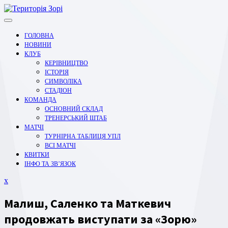
Перейти
до
вмісту
ГОЛОВНА
НОВИНИ
КЛУБ
КЕРІВНИЦТВО
ІСТОРІЯ
СИМВОЛІКА
СТАДІОН
КОМАНДА
ОСНОВНИЙ СКЛАД
ТРЕНЕРСЬКИЙ ШТАБ
МАТЧІ
ТУРНІРНА ТАБЛИЦЯ УПЛ
ВСІ МАТЧІ
КВИТКИ
ІНФО ТА ЗВ’ЯЗОК
Закрити
x
меню
Малиш, Саленко та Маткевич
продовжать виступати за «Зорю»