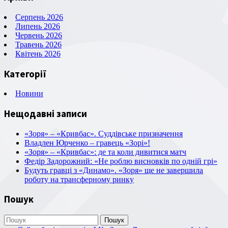
Серпень 2026
Липень 2026
Червень 2026
Травень 2026
Квітень 2026
Категорії
Новини
Нещодавні записи
«Зоря» – «Кривбас». Суддівське призначення
Владлен Юрченко – гравець «Зорі»!
«Зоря» – «Кривбас»: де та коли дивитися матч
Федір Задорожний: «Не роблю висновків по одній грі»
Будуть гравці з «Динамо». «Зоря» ще не завершила
роботу на трансферному ринку
Пошук
Пошук