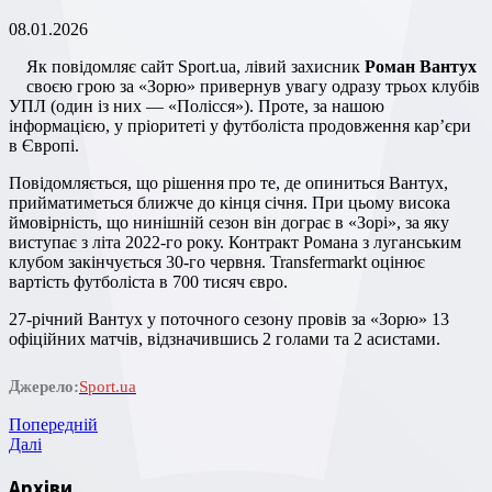
08.01.2026
Як повідомляє сайт Sport.ua, лівий захисник
Роман Вантух
своєю грою за «Зорю» привернув увагу одразу трьох клубів
УПЛ (один із них — «Полісся»). Проте, за нашою
інформацією, у пріоритеті у футболіста продовження кар’єри
в Європі.
Повідомляється, що рішення про те, де опиниться Вантух,
прийматиметься ближче до кінця січня. При цьому висока
ймовірність, що нинішній сезон він дограє в «Зорі», за яку
виступає з літа 2022-го року. Контракт Романа з луганським
клубом закінчується 30-го червня. Transfermarkt оцінює
вартість футболіста в 700 тисяч євро.
27-річний Вантух у поточного сезону провів за «Зорю» 13
офіційних матчів, відзначившись 2 голами та 2 асистами.
Джерело:
Sport.ua
Навігація
Попередній
Попередній
запис
Наступний
Далі
записів
запис
Архіви