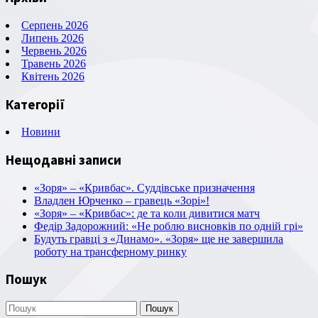
Серпень 2026
Липень 2026
Червень 2026
Травень 2026
Квітень 2026
Категорії
Новини
Нещодавні записи
«Зоря» – «Кривбас». Суддівське призначення
Владлен Юрченко – гравець «Зорі»!
«Зоря» – «Кривбас»: де та коли дивитися матч
Федір Задорожний: «Не роблю висновків по одній грі»
Будуть гравці з «Динамо». «Зоря» ще не завершила
роботу на трансферному ринку
Пошук
Пошук