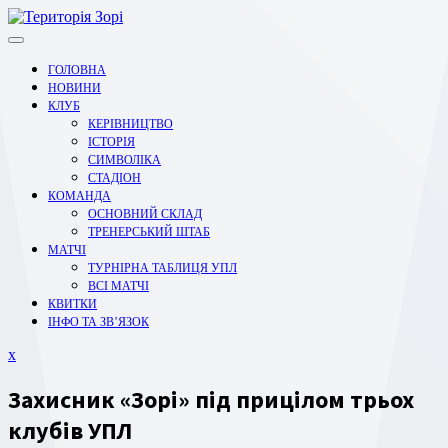
Перейти
до
вмісту
ГОЛОВНА
НОВИНИ
КЛУБ
КЕРІВНИЦТВО
ІСТОРІЯ
СИМВОЛІКА
СТАДІОН
КОМАНДА
ОСНОВНИЙ СКЛАД
ТРЕНЕРСЬКИЙ ШТАБ
МАТЧІ
ТУРНІРНА ТАБЛИЦЯ УПЛ
ВСІ МАТЧІ
КВИТКИ
ІНФО ТА ЗВ’ЯЗОК
Закрити
x
меню
Захисник «Зорі» під прицілом трьох
клубів УПЛ