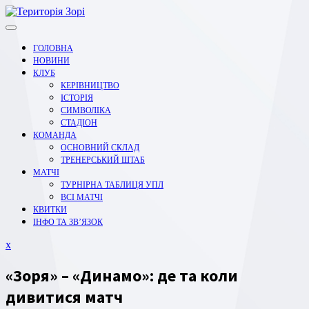
Перейти
до
вмісту
ГОЛОВНА
НОВИНИ
КЛУБ
КЕРІВНИЦТВО
ІСТОРІЯ
СИМВОЛІКА
СТАДІОН
КОМАНДА
ОСНОВНИЙ СКЛАД
ТРЕНЕРСЬКИЙ ШТАБ
МАТЧІ
ТУРНІРНА ТАБЛИЦЯ УПЛ
ВСІ МАТЧІ
КВИТКИ
ІНФО ТА ЗВ’ЯЗОК
Закрити
x
меню
«Зоря» – «Динамо»: де та коли
дивитися матч