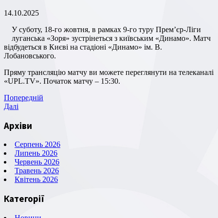
14.10.2025
У суботу, 18-го жовтня, в рамках 9-го туру Прем’єр-Ліги
луганська «Зоря» зустрінеться з київським «Динамо». Матч
відбудеться в Києві на стадіоні «Динамо» ім. В.
Лобановського.
Пряму трансляцію матчу ви можете переглянути на телеканалі
«UPL.TV». Початок матчу – 15:30.
Навігація
Попередній
Попередній
запис
Наступний
Далі
записів
запис
Архіви
Серпень 2026
Липень 2026
Червень 2026
Травень 2026
Квітень 2026
Категорії
Новини