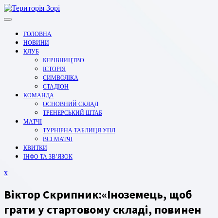
Перейти
до
вмісту
ГОЛОВНА
НОВИНИ
КЛУБ
КЕРІВНИЦТВО
ІСТОРІЯ
СИМВОЛІКА
СТАДІОН
КОМАНДА
ОСНОВНИЙ СКЛАД
ТРЕНЕРСЬКИЙ ШТАБ
МАТЧІ
ТУРНІРНА ТАБЛИЦЯ УПЛ
ВСІ МАТЧІ
КВИТКИ
ІНФО ТА ЗВ’ЯЗОК
Закрити
x
меню
Віктор Скрипник:«Іноземець, щоб
грати у стартовому складі, повинен