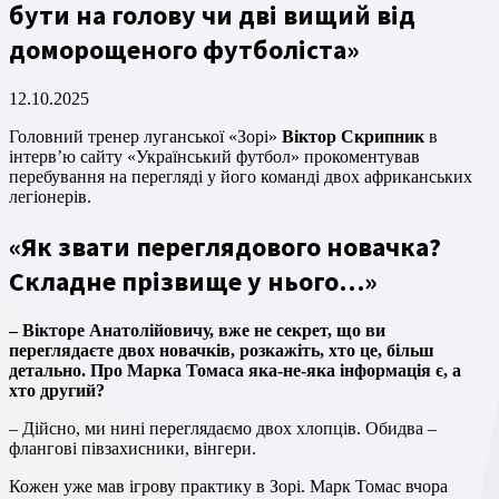
бути на голову чи дві вищий від
доморощеного футболіста»
12.10.2025
Головний тренер луганської «Зорі»
Віктор Скрипник
в
інтерв’ю сайту «Український футбол» прокоментував
перебування на перегляді у його команді двох африканських
легіонерів.
«Як звати переглядового новачка?
Складне прізвище у нього…»
– Вікторе Анатолійовичу, вже не секрет, що ви
переглядаєте двох новачків, розкажіть, хто це, більш
детально. Про Марка Томаса яка-не-яка інформація є, а
хто другий?
– Дійсно, ми нині переглядаємо двох хлопців. Обидва –
флангові півзахисники, вінгери.
Кожен уже мав ігрову практику в Зорі. Марк Томас вчора