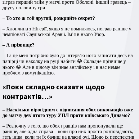
зіграв перший тайм у матчі проти Оболоні, інший гравець –
другу половину гри.
– То хто ж той другий, розкрийте секрет?
– Хлопчина з Нігерії, якщо я не помиляюсь, пограв раніше у
чемпіонаті Саудівської Аравії. Ім’я в нього Узор.
– А прізвище?
– Та це мені потрібно було до інтерв’ю його записати десь на
папірці чи наколку на руці набити 😀 Складне прізвище у
нього 😀 Але в цілому він знає англійську і в нас немає
проблем з комунікацією.
«Поки складно сказати щодо
контрактів…»
– Наскільки вірогідним є підписання обох виконавців вже
до матчу дев’ятого туру УПЛ проти київського Динамо?
– Розпочну з того, що обох гравців нам пропонували ще
раніше, але одна справа – коли про них просто розповідають,
геть інша, коли ти їх бачиш на власні очі. Щодо їх перспектив