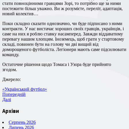
стати повноцінними гравцями Зорі, то потрібно ще за ними
постежити більш уважно. Ви ж розумієте, переліт, адаптація,
новий колектив…
Поки складно сказати однозначно, чи буде підписано з ними
контракти. У нас вистачає хороших своїх гравців, українців, і
саме на них я роблю ставку насамперед. Завжди віддаватиму
перевагу нашим хлопцям. Іноземець, щоб грати у стартовому
складі, повинен бути на голову чи дві вищий від
доморощеного футболіста. Легіонери мають саме підсилювати
команду.
Остаточне рішення щодо Томаса і Узора буде прийнято
згодом.
Джерело:
«Український футбол»
Навігація
Попередній
Попередній
запис
Наступний
Далі
записів
запис
Архіви
Серпень 2026
Липень 2026