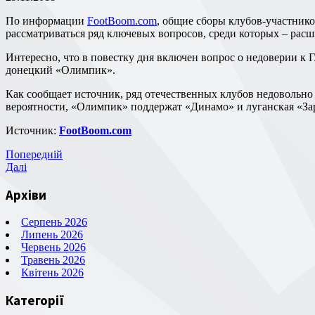
По информации
FootBoom.com
, общие сборы клубов-участнико
рассматриваться ряд ключевых вопросов, среди которых – рас
Интересно, что в повестку дня включен вопрос о недоверии к Главе Комитета по этике и честной игре ФФУ Франческо Баранке, на основании письма, которое рассылал в клубы и УПЛ
донецкий «Олимпик».
Как сообщает источник, ряд отечественных клубов недовольно работой итальянского специалиста и совсем не прочь сместить Баранку с занимаемой должности. С большой долей
вероятности, «Олимпик» поддержат «Динамо» и луганская «За
Источник:
FootBoom.com
Навігація
Попередній
Попередній
запис
Наступний
Далі
записів
запис
Архіви
Серпень 2026
Липень 2026
Червень 2026
Травень 2026
Квітень 2026
Категорії