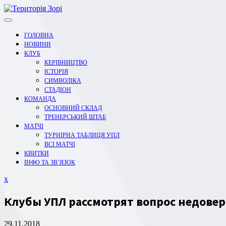
Перейти
до
вмісту
ГОЛОВНА
НОВИНИ
КЛУБ
КЕРІВНИЦТВО
ІСТОРІЯ
СИМВОЛІКА
СТАДІОН
КОМАНДА
ОСНОВНИЙ СКЛАД
ТРЕНЕРСЬКИЙ ШТАБ
МАТЧІ
ТУРНІРНА ТАБЛИЦЯ УПЛ
ВСІ МАТЧІ
КВИТКИ
ІНФО ТА ЗВ’ЯЗОК
Закрити
x
меню
Клубы УПЛ рассмотрят вопрос недовер
29.11.2018