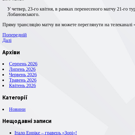
У четвер, 23-го квітня, в рамках перенесеного матчу 21-го туру Прем’єр-Ліги луганська «Зоря» зустрінеться з донецьким «Шахтарем». Матч відбудеться у Києві на стадіоні «Динамо» ім. В.
Лобановського.
Пряму трансляцію матчу ви можете переглянути на телеканалі
Навігація
Попередній
Попередній
запис
Наступний
Далі
записів
запис
Архіви
Серпень 2026
Липень 2026
Червень 2026
Травень 2026
Квітень 2026
Категорії
Новини
Нещодавні записи
Італо Енріке – гравець «Зорі»!