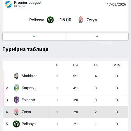
Premier League
17/08/2026
Ukraine
15:00
Polissya
Zorya
Ukrainian Cup
21/08/2026
Ukraine
Турнірна таблиця
17:00
Skala 1911
Zorya
P
F:A
+/-
PTS
Shakhtar
1
1
5:1
4
3
Karpaty Lviv
2
1
4:1
3
3
Epicentr
3
1
3:0
3
3
Zorya
4
1
2:0
2
3
Polissya
5
1
2:1
1
3