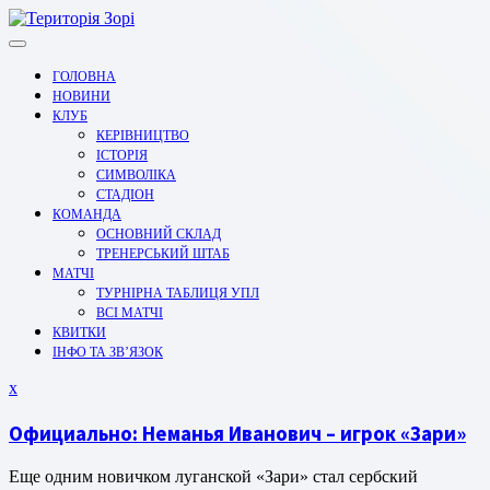
Перейти
до
вмісту
ГОЛОВНА
НОВИНИ
КЛУБ
КЕРІВНИЦТВО
ІСТОРІЯ
СИМВОЛІКА
СТАДІОН
КОМАНДА
ОСНОВНИЙ СКЛАД
ТРЕНЕРСЬКИЙ ШТАБ
МАТЧІ
ТУРНІРНА ТАБЛИЦЯ УПЛ
ВСІ МАТЧІ
КВИТКИ
ІНФО ТА ЗВ’ЯЗОК
Закрити
x
меню
Официально: Неманья Иванович – игрок «Зари»
Еще одним новичком луганской «Зари» стал сербский