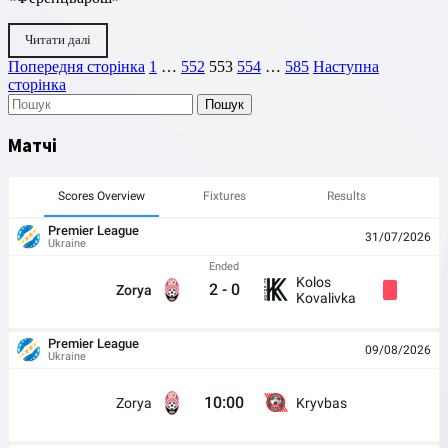
Читати далі
Пагінація
Сторінка
Сторінка
Сторінка
Сторінка
Сторінка
Попередня сторінка
1
…
552
553
554
…
585
Наступна
сторінка
записів
Пошук
Матчі
Scores Overview
Fixtures
Results
Premier League
31/07/2026
Ukraine
Ended
Kolos
2
-
0
Zorya
Kovalivka
Premier League
09/08/2026
Ukraine
10:00
Zorya
Kryvbas