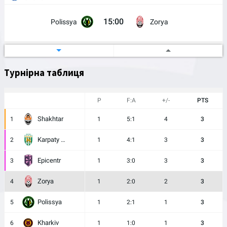
15:00
Polissya
Zorya
Ukrainian Cup
21/08/2026
Ukraine
Турнірна таблиця
17:00
Skala 1911
Zorya
P
F:A
+/-
PTS
Shakhtar
1
1
5:1
4
3
Karpaty Lviv
2
1
4:1
3
3
Epicentr
3
1
3:0
3
3
Zorya
4
1
2:0
2
3
Polissya
5
1
2:1
1
3
Kharkiv
6
1
1:0
1
3