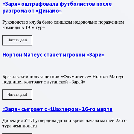
«Заря» оштрафовала футболистов после
разгрома от «Динамо»
Руководство клуба было слишком недовольно поражением
команды в 19-м туре
Читати далі
Нортон Матеус станет игроком «Зари»
Бразильский полузащитник «Флуминенсе» Нортон Матеус
подпишет контракт с луганской «Зарей»
Читати далі
«Заря» сыграет с «Шахтером» 16-го марта
Дирекция УПЛ утвердила даты и время начала матчей 22-го
тура чемпионата