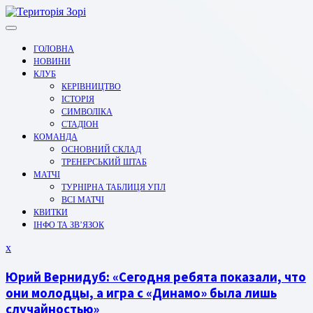
Перейти
до
вмісту
ГОЛОВНА
НОВИНИ
КЛУБ
КЕРІВНИЦТВО
ІСТОРІЯ
СИМВОЛІКА
СТАДІОН
КОМАНДА
ОСНОВНИЙ СКЛАД
ТРЕНЕРСЬКИЙ ШТАБ
МАТЧІ
ТУРНІРНА ТАБЛИЦЯ УПЛ
ВСІ МАТЧІ
КВИТКИ
ІНФО ТА ЗВ’ЯЗОК
Закрити
x
меню
Юрий Вернидуб: «Сегодня ребята показали, что
они молодцы, а игра с «Динамо» была лишь
случайностью»