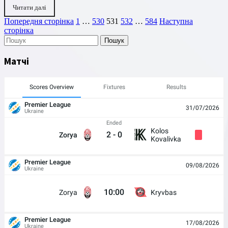
Читати далі
Пагінація
Сторінка
Сторінка
Сторінка
Сторінка
Сторінка
Попередня сторінка
1
…
530
531
532
…
584
Наступна
сторінка
записів
Пошук
Матчі
Scores Overview
Fixtures
Results
Premier League
31/07/2026
Ukraine
Ended
Kolos
2
-
0
Zorya
Kovalivka
Premier League
09/08/2026
Ukraine
10:00
Zorya
Kryvbas
Premier League
17/08/2026
Ukraine