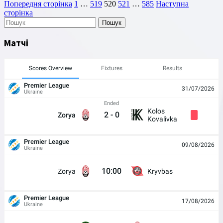
Пагінація
Сторінка
Сторінка
Сторінка
Сторінка
Сторінка
Попередня сторінка
1
…
519
520
521
…
585
Наступна
сторінка
записів
Пошук
Матчі
Scores Overview
Fixtures
Results
Premier League
31/07/2026
Ukraine
Ended
Kolos
2
-
0
Zorya
Kovalivka
Premier League
09/08/2026
Ukraine
10:00
Zorya
Kryvbas
Premier League
17/08/2026
Ukraine