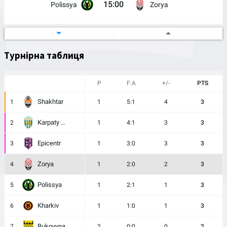
15:00
Polissya
Zorya
Ukrainian Cup
21/08/2026
Ukraine
Турнірна таблиця
17:00
Skala 1911
Zorya
P
F:A
+/-
PTS
Shakhtar
1
1
5:1
4
3
Karpaty Lviv
2
1
4:1
3
3
Epicentr
3
1
3:0
3
3
Zorya
4
1
2:0
2
3
Polissya
5
1
2:1
1
3
Kharkiv
6
1
1:0
1
3
Bukovyna
7
2
0:0
0
2