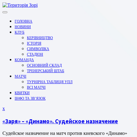
Перейти
до
вмісту
ГОЛОВНА
НОВИНИ
КЛУБ
КЕРІВНИЦТВО
ІСТОРІЯ
СИМВОЛІКА
СТАДІОН
КОМАНДА
ОСНОВНИЙ СКЛАД
ТРЕНЕРСЬКИЙ ШТАБ
МАТЧІ
ТУРНІРНА ТАБЛИЦЯ УПЛ
ВСІ МАТЧІ
КВИТКИ
ІНФО ТА ЗВ’ЯЗОК
Закрити
x
меню
«Заря» – «Динамо». Судейское назначение
Судейское назначение на матч против киевского «Динамо»