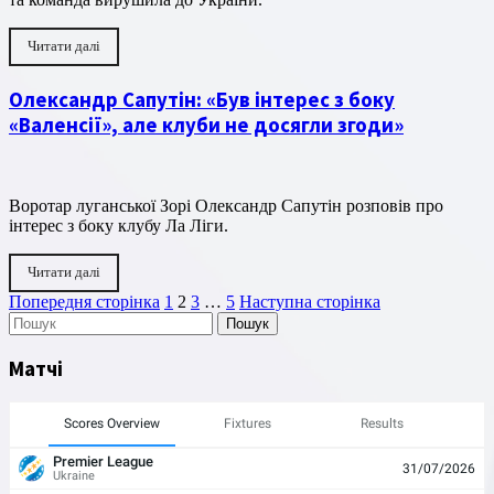
Читати далі
Олександр Сапутін: «Був інтерес з боку
«Валенсії», але клуби не досягли згоди»
Воротар луганської Зорі Олександр Сапутін розповів про
інтерес з боку клубу Ла Ліги.
Читати далі
Пагінація
Сторінка
Сторінка
Сторінка
Сторінка
Попередня сторінка
1
2
3
…
5
Наступна сторінка
Пошук
записів
Матчі
Scores Overview
Fixtures
Results
Premier League
31/07/2026
Ukraine