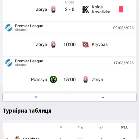
Ended
Kolos
2
-
0
Zorya
Kovalivka
Premier League
09/08/2026
Ukraine
10:00
Zorya
Kryvbas
Premier League
17/08/2026
Ukraine
15:00
Polissya
Zorya
Ukrainian Cup
21/08/2026
Ukraine
Турнірна таблиця
17:00
Skala 1911
Zorya
P
F:A
+/-
PTS
Premier League
29/08/2026
Ukraine