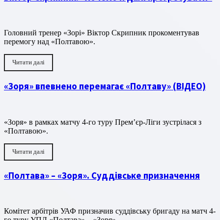
Головний тренер «Зорі» Віктор Скрипник прокоментував
перемогу над «Полтавою».
Читати далі
«Зоря» впевнено перемагає «Полтаву» (ВІДЕО)
«Зоря» в рамках матчу 4-го туру Прем’єр-Ліги зустрілася з
«Полтавою».
Читати далі
«Полтава» – «Зоря». Суддівське призначення
Комітет арбітрів УАФ призначив суддівську бригаду на матч 4-
го туру УПЛ «Полтава» – «Зоря».