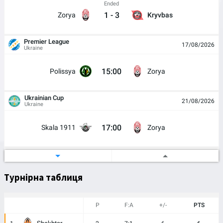
Ended
1
-
3
Zorya
Kryvbas
Premier League
17/08/2026
Ukraine
15:00
Polissya
Zorya
Ukrainian Cup
21/08/2026
Ukraine
17:00
Skala 1911
Zorya
Premier League
30/08/2026
Ukraine
Турнірна таблиця
15:00
Zorya
Kharkiv
P
F:A
+/-
PTS
Premier League
05/09/2026
Ukraine