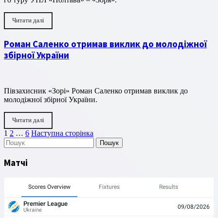
Читати далі
Роман Саленко отримав виклик до молодіжної
збірної України
Півзахисник «Зорі» Роман Саленко отримав виклик до
молодіжної збірної України.
Читати далі
Пагінація
Сторінка
Сторінка
Сторінка
1
2
…
6
Наступна сторінка
Пошук
записів
Матчі
Scores Overview
Fixtures
Results
Premier League
09/08/2026
Ukraine