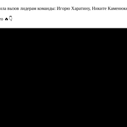
сила вызов лидерам команды: Игорю Харатину, Никите Каменюке
ео 🔥👇