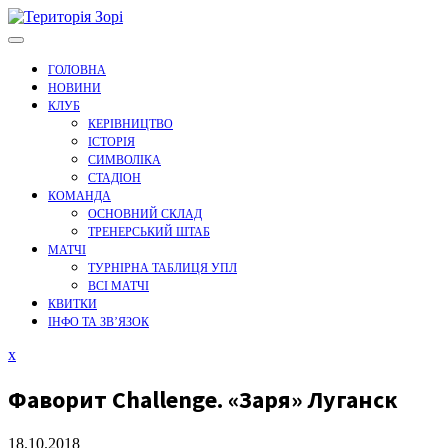
Перейти
до
вмісту
ГОЛОВНА
НОВИНИ
КЛУБ
КЕРІВНИЦТВО
ІСТОРІЯ
СИМВОЛІКА
СТАДІОН
КОМАНДА
ОСНОВНИЙ СКЛАД
ТРЕНЕРСЬКИЙ ШТАБ
МАТЧІ
ТУРНІРНА ТАБЛИЦЯ УПЛ
ВСІ МАТЧІ
КВИТКИ
ІНФО ТА ЗВ’ЯЗОК
Закрити
x
меню
Фаворит Challenge. «Заря» Луганск
18.10.2018