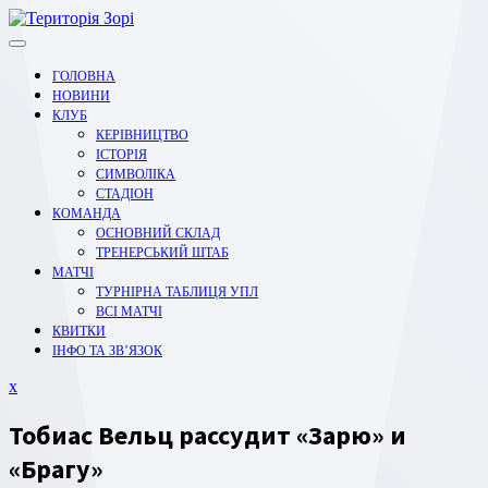
Перейти
до
вмісту
ГОЛОВНА
НОВИНИ
КЛУБ
КЕРІВНИЦТВО
ІСТОРІЯ
СИМВОЛІКА
СТАДІОН
КОМАНДА
ОСНОВНИЙ СКЛАД
ТРЕНЕРСЬКИЙ ШТАБ
МАТЧІ
ТУРНІРНА ТАБЛИЦЯ УПЛ
ВСІ МАТЧІ
КВИТКИ
ІНФО ТА ЗВ’ЯЗОК
Закрити
x
меню
Тобиас Вельц рассудит «Зарю» и
«Брагу»