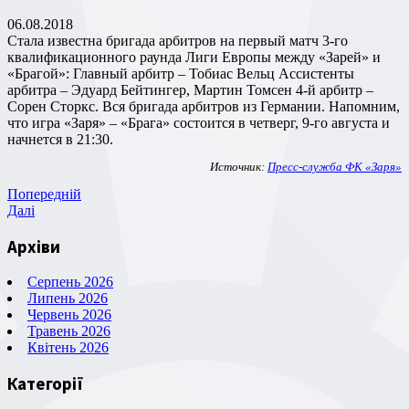
06.08.2018
Стала известна бригада арбитров на первый матч 3-го
квалификационного раунда Лиги Европы между «Зарей» и
«Брагой»: Главный арбитр – Тобиас Вельц Ассистенты
арбитра – Эдуард Бейтингер, Мартин Томсен 4-й арбитр –
Сорен Сторкс. Вся бригада арбитров из Германии. Напомним,
что игра «Заря» – «Брага» состоится в четверг, 9-го августа и
начнется в 21:30.
Источник:
Пресс-служба ФК «Заря»
Навігація
Попередній
Попередній
запис
Наступний
Далі
записів
запис
Архіви
Серпень 2026
Липень 2026
Червень 2026
Травень 2026
Квітень 2026
Категорії