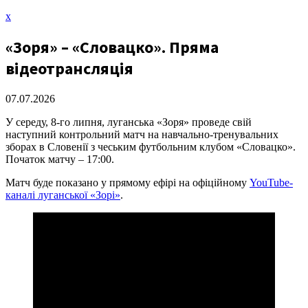
Закрити
x
меню
«Зоря» – «Словацко». Пряма
відеотрансляція
07.07.2026
У середу, 8-го липня, луганська «Зоря» проведе свій
наступний контрольний матч на навчально-тренувальних
зборах в Словенії з чеським футбольним клубом «Словацко».
Початок матчу – 17:00.
Матч буде показано у прямому ефірі на офіційному
YouTube-
каналі луганської «Зорі»
.