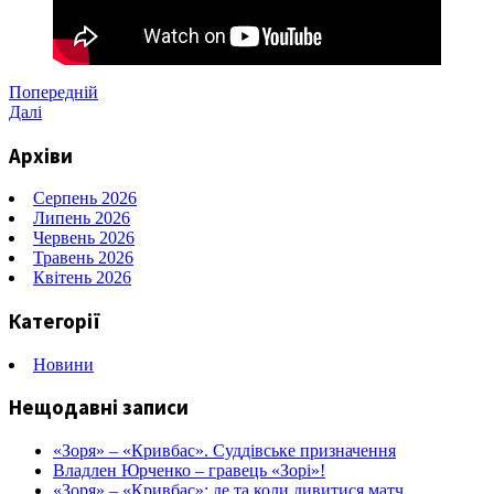
Навігація
Попередній
Попередній
запис
Наступний
Далі
записів
запис
Архіви
Серпень 2026
Липень 2026
Червень 2026
Травень 2026
Квітень 2026
Категорії
Новини
Нещодавні записи
«Зоря» – «Кривбас». Суддівське призначення
Владлен Юрченко – гравець «Зорі»!
«Зоря» – «Кривбас»: де та коли дивитися матч