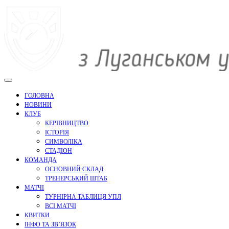
Перейти
до
вмісту
ГОЛОВНА
НОВИНИ
КЛУБ
КЕРІВНИЦТВО
ІСТОРІЯ
СИМВОЛІКА
СТАДІОН
КОМАНДА
ОСНОВНИЙ СКЛАД
ТРЕНЕРСЬКИЙ ШТАБ
МАТЧІ
ТУРНІРНА ТАБЛИЦЯ УПЛ
ВСІ МАТЧІ
КВИТКИ
ІНФО ТА ЗВ’ЯЗОК