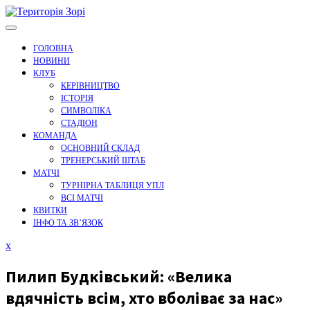
Перейти
до
вмісту
ГОЛОВНА
НОВИНИ
КЛУБ
КЕРІВНИЦТВО
ІСТОРІЯ
СИМВОЛІКА
СТАДІОН
КОМАНДА
ОСНОВНИЙ СКЛАД
ТРЕНЕРСЬКИЙ ШТАБ
МАТЧІ
ТУРНІРНА ТАБЛИЦЯ УПЛ
ВСІ МАТЧІ
КВИТКИ
ІНФО ТА ЗВ’ЯЗОК
Закрити
x
меню
Пилип Будківський: «Велика
вдячність всім, хто вболіває за нас»