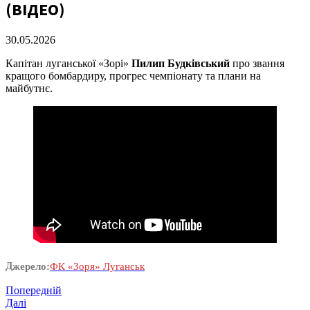
(ВІДЕО)
30.05.2026
Капітан луганської «Зорі»
Пилип Будківський
про звання
кращого бомбардиру, прогрес чемпіонату та плани на
майбутнє.
Джерело:
ФК «Зоря» Луганськ
Навігація
Попередній
Попередній
запис
Наступний
Далі