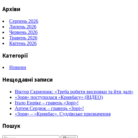
записів
запис
Архіви
Серпень 2026
Липень 2026
Червень 2026
Травень 2026
Квітень 2026
Категорії
Новини
Нещодавні записи
Віктор Скрипник: «Треба робити висновки та йти далі»
«Зоря» поступилася «Кривбасу» (ВІДЕО)
Італо Енріке – гравець «Зорі»!
Артем Сердюк – гравець «Зорі»!
«Зоря» – «Кривбас». Суддівське призначення
Пошук