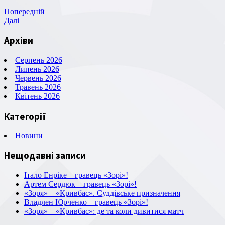
Навігація
Попередній
Попередній
запис
Наступний
Далі
записів
запис
Архіви
Серпень 2026
Липень 2026
Червень 2026
Травень 2026
Квітень 2026
Категорії
Новини
Нещодавні записи
Італо Енріке – гравець «Зорі»!
Артем Сердюк – гравець «Зорі»!
«Зоря» – «Кривбас». Суддівське призначення
Владлен Юрченко – гравець «Зорі»!
«Зоря» – «Кривбас»: де та коли дивитися матч