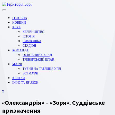
Перейти
до
вмісту
ГОЛОВНА
НОВИНИ
КЛУБ
КЕРІВНИЦТВО
ІСТОРІЯ
СИМВОЛІКА
СТАДІОН
КОМАНДА
ОСНОВНИЙ СКЛАД
ТРЕНЕРСЬКИЙ ШТАБ
МАТЧІ
ТУРНІРНА ТАБЛИЦЯ УПЛ
ВСІ МАТЧІ
КВИТКИ
ІНФО ТА ЗВ’ЯЗОК
Закрити
x
меню
«Олександрія» – «Зоря». Суддівське
призначення