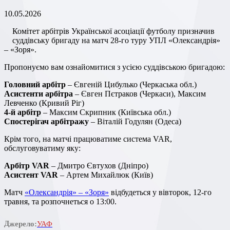
10.05.2026
Комітет арбітрів Української асоціації футболу призначив
суддівську бригаду на матч 28-го туру УПЛ «Олександрія»
– «Зоря».
Пропонуємо вам ознайомитися з усією суддівською бригадою:
Головний арбітр
– Євгеній Цибулько (Черкаська обл.)
Асистенти арбітра
– Євген Пєтраков (Черкаси), Максим
Левченко (Кривий Ріг)
4-й арбітр
– Максим Скрипник (Київська обл.)
Спостерігач арбітражу
– Віталій Годулян (Одеса)
Крім того, на матчі працюватиме система VAR,
обслуговуватиму яку:
Арбітр VAR
– Дмитро Євтухов (Дніпро)
Асистент VAR
– Артем Михайлюк (Київ)
Матч
«Олександрія» – «Зоря»
відбудеться у вівторок, 12-го
травня, та розпочнеться о 13:00.
Джерело:
УАФ