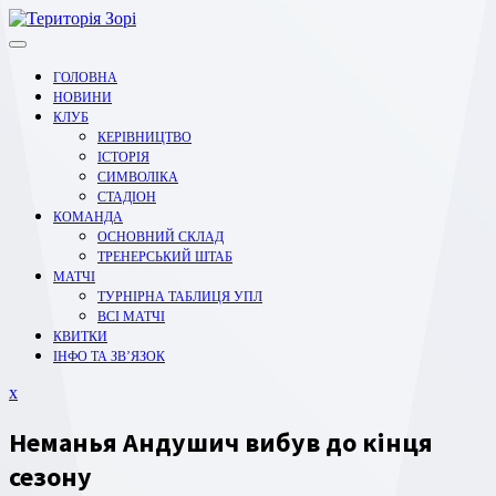
Перейти
до
вмісту
ГОЛОВНА
НОВИНИ
КЛУБ
КЕРІВНИЦТВО
ІСТОРІЯ
СИМВОЛІКА
СТАДІОН
КОМАНДА
ОСНОВНИЙ СКЛАД
ТРЕНЕРСЬКИЙ ШТАБ
МАТЧІ
ТУРНІРНА ТАБЛИЦЯ УПЛ
ВСІ МАТЧІ
КВИТКИ
ІНФО ТА ЗВ’ЯЗОК
Закрити
x
меню
Неманья Андушич вибув до кінця
сезону