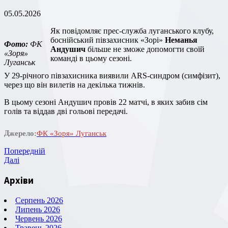
05.05.2026
Як повідомляє прес-служба луганського клубу,
боснійський півзахисник «Зорі»
Неманья
Фото:
ФК
Андушич
більше не зможе допомогти своїй
«Зоря»
команді в цьому сезоні.
Луганськ
У 29-річного півзахисника виявили ARS-синдром (симфізит),
через що він вилетів на декілька тижнів.
В цьому сезоні Андушич провів 22 матчі, в яких забив сім
голів та віддав дві гольові передачі.
Джерело:
ФК «Зоря» Луганськ
Навігація
Попередній
Попередній
запис
Наступний
Далі
записів
запис
Архіви
Серпень 2026
Липень 2026
Червень 2026
Травень 2026