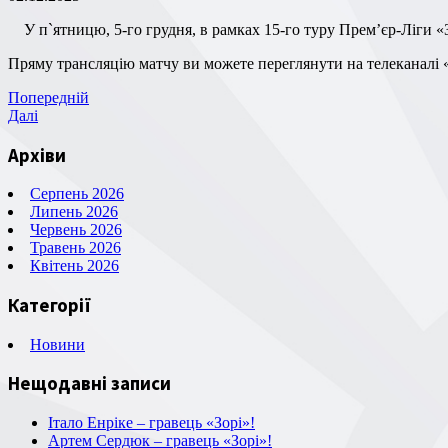
У п`ятницю, 5-го грудня, в рамках 15-го туру Прем’єр-Ліги 
Пряму трансляцію матчу ви можете переглянути на телеканалі
Навігація
Попередній
Попередній
запис
Наступний
Далі
записів
запис
Архіви
Серпень 2026
Липень 2026
Червень 2026
Травень 2026
Квітень 2026
Категорії
Новини
Нещодавні записи
Італо Енріке – гравець «Зорі»!
Артем Сердюк – гравець «Зорі»!