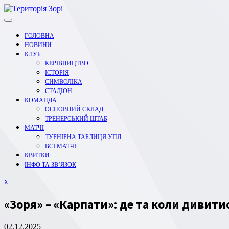
Перейти
до
вмісту
ГОЛОВНА
НОВИНИ
КЛУБ
КЕРІВНИЦТВО
ІСТОРІЯ
СИМВОЛІКА
СТАДІОН
КОМАНДА
ОСНОВНИЙ СКЛАД
ТРЕНЕРСЬКИЙ ШТАБ
МАТЧІ
ТУРНІРНА ТАБЛИЦЯ УПЛ
ВСІ МАТЧІ
КВИТКИ
ІНФО ТА ЗВ’ЯЗОК
Закрити
x
меню
«Зоря» – «Карпати»: де та коли дивити
02.12.2025