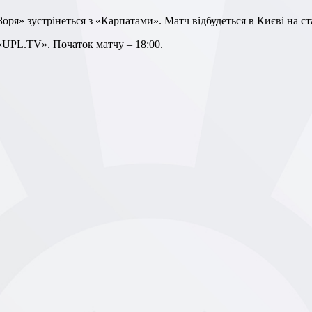
«Зоря» зустрінеться з «Карпатами». Матч відбудеться в Києві на с
 «UPL.TV». Початок матчу – 18:00.