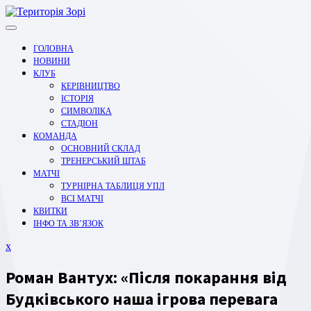
Перейти
до
вмісту
ГОЛОВНА
НОВИНИ
КЛУБ
КЕРІВНИЦТВО
ІСТОРІЯ
СИМВОЛІКА
СТАДІОН
КОМАНДА
ОСНОВНИЙ СКЛАД
ТРЕНЕРСЬКИЙ ШТАБ
МАТЧІ
ТУРНІРНА ТАБЛИЦЯ УПЛ
ВСІ МАТЧІ
КВИТКИ
ІНФО ТА ЗВ’ЯЗОК
Закрити
x
меню
Роман Вантух: «Після покарання від
Будківського наша ігрова перевага