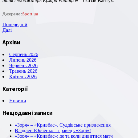
атак слобожанців Ерміра Рашицю
» – сказав Вантух.
Джерело:
Sport.ua
Навігація
Попередній
Попередній
запис
Наступний
Далі
записів
запис
Архіви
Серпень 2026
Липень 2026
Червень 2026
Травень 2026
Квітень 2026
Категорії
Новини
Нещодавні записи
«Зоря» – «Кривбас». Суддівське призначення
Владлен Юрченко – гравець «Зорі»!
«Зоря» – «Кривбас»: де та коли дивитися матч