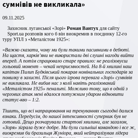
сумнівів не викликала»
09.11.2025
Захисник луганської «Зорі»
Роман Вантух
для сайту
Sport.ua розповів кого б він виокремив в поєдинку 12-го
туру УПЛ з «Металістом 1925»:
«
Важко сказати, чому ми були такими пасивними в дебюті.
На щастя, харків’яни не використали дві слушні нагоди вийти
вперед. А потім спрацювало старе правило: не реалізовуєш
гольовий момент – чекай неприємностей. На 8-й хвилині наш
капітан Пилип Будківський покарав номінальних господарів за
помилку в захисті. Після цього ігрова перевага «Зорі» сумнівів
не викликала. Не вибив нас з колії навіть реалізований
«Металістом 1925» пенальті. Можливо тому, що в одній з
чергових атак мені вдалося потужним ударом відновити
статус-кво – 1:2.
Тішить, що всі напрацювання на тренуваннях сьогодні далися
взнаки. Передусім, до нашої інтенсивності суперник був не
готовий. Дещо розчарували стартові хвилини, але загалом,
«Зоря» зіграла дуже добре. Ми були сильніші командою і все ж,
виокремив би бразильця Жуніора, який нейтралізував лідера