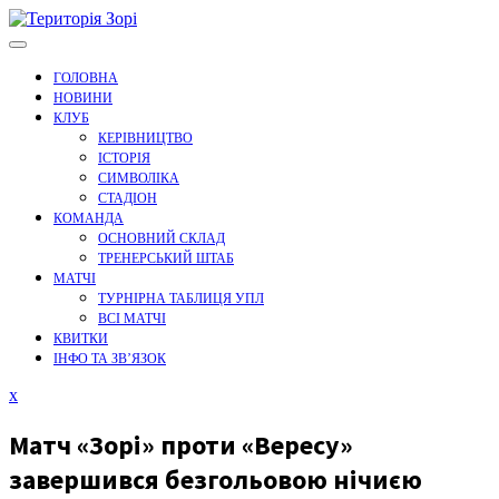
Перейти
до
вмісту
ГОЛОВНА
НОВИНИ
КЛУБ
КЕРІВНИЦТВО
ІСТОРІЯ
СИМВОЛІКА
СТАДІОН
КОМАНДА
ОСНОВНИЙ СКЛАД
ТРЕНЕРСЬКИЙ ШТАБ
МАТЧІ
ТУРНІРНА ТАБЛИЦЯ УПЛ
ВСІ МАТЧІ
КВИТКИ
ІНФО ТА ЗВ’ЯЗОК
Закрити
x
меню
Матч «Зорі» проти «Вересу»
завершився безгольовою нічиєю