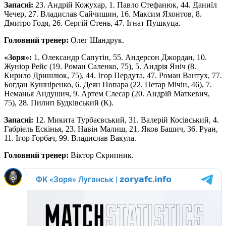
Запасні:
23. Андрій Кожухар, 1. Павло Стефанюк, 44. Даниїл
Чечер, 27. Владислав Сайчишин, 16. Максим Яхонтов, 8.
Дмитро Годя, 26. Сергій Стень, 47. Ігнат Пушкуца.
Головний тренер:
Олег Шандрук.
«Зоря»:
1. Олександр Сапутін, 55. Андерсон Джордан, 10.
Жуніор Рейс (19. Роман Саленко, 75), 5. Андрія Яніч (8.
Кирило Дришлюк, 75), 44. Ігор Пердута, 47. Роман Вантух, 77.
Богдан Кушніренко, 6. Деян Попара (22. Петар Мічін, 46), 7.
Неманья Андушич, 9. Артем Слесар (20. Андрій Маткевич,
75), 28. Пилип Будківський (К).
Запасні:
12. Микита Турбаєвський, 31. Валерій Косівський, 4.
Габріель Ескінья, 23. Навін Малиш, 21. Яков Башич, 36. Руан,
11. Ігор Горбач, 99. Владислав Вакула.
Головний тренер:
Віктор Скрипник.