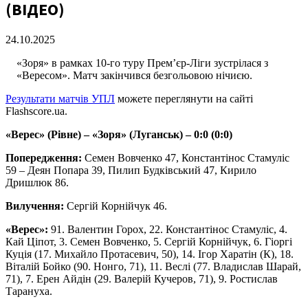
(ВІДЕО)
24.10.2025
«Зоря» в рамках 10-го туру Прем’єр-Ліги зустрілася з
«Вересом». Матч закінчився безгольовою нічиєю.
Результати матчів УПЛ
можете переглянути на сайті
Flashscore.ua.
«Верес» (Рівне) – «Зоря» (Луганськ) – 0:0 (0:0)
Попередження:
Семен Вовченко 47, Константінос Стамуліс
59 – Деян Попара 39, Пилип Будківський 47, Кирило
Дришлюк 86.
Вилучення:
Сергій Корнійчук 46.
«Верес»:
91. Валентин Горох, 22. Константінос Стамуліс, 4.
Кай Ціпот, 3. Семен Вовченко, 5. Сергій Корнійчук, 6. Гіоргі
Куція (17. Михайло Протасевич, 50), 14. Ігор Харатін (К), 18.
Віталій Бойко (90. Нонго, 71), 11. Веслі (77. Владислав Шарай,
71), 7. Ерен Айдін (29. Валерій Кучеров, 71), 9. Ростислав
Тарануха.