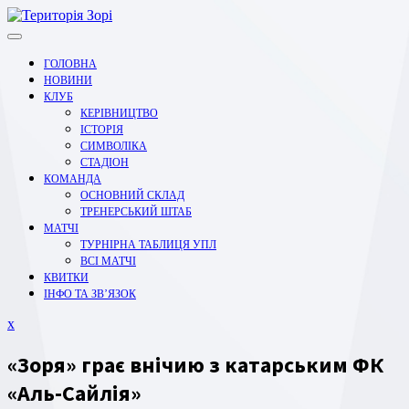
Перейти
до
вмісту
ГОЛОВНА
НОВИНИ
КЛУБ
КЕРІВНИЦТВО
ІСТОРІЯ
СИМВОЛІКА
СТАДІОН
КОМАНДА
ОСНОВНИЙ СКЛАД
ТРЕНЕРСЬКИЙ ШТАБ
МАТЧІ
ТУРНІРНА ТАБЛИЦЯ УПЛ
ВСІ МАТЧІ
КВИТКИ
ІНФО ТА ЗВ’ЯЗОК
Закрити
x
меню
«Зоря» грає внічию з катарським ФК
«Аль-Сайлія»