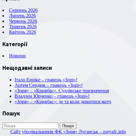
Серпень 2026
Липень 2026
Червень 2026
Травень 2026
Квітень 2026
Категорії
Новини
Нещодавні записи
Італо Енріке – гравець «Зорі»!
Артем Сердюк – гравець «Зорі»!
«Зоря» – «Кривбас». Суддівське призначення
Владлен Юрченко – гравець «Зорі»!
«Зоря» – «Кривбас»: де та коли дивитися матч
Пошук
Пошук
Сайт уболівальників ФК «Зоря» Луганськ – zoryafc.info