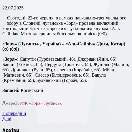
22.07.2025
Сьогодні, 22-го червня, в рамках навчально-тренувального
збору в Словенії, луганська «Зоря» провела заключний
контрольний матч з катарським футбольним клубом «Аль-
Сайлія». Матч завершився безгольовою нічією (0:0).
«Зоря» (Луганськ, Україна) – «Аль-Сайлія» (Доха, Катар)
0:0 (0:0)
«Зоря»:
Сапутін (Турбаєвський, 46), Джордан (Яніч, 65),
Башич (Ескінья, 65), Пердута (Тронтель, 65), Жуніньо (Малиш,
65), Дришлюк (Руан, 65), Саленко (Кораблін, 65), Мічін
(Маткевич, 65), Слесар (Білоцерковець, 65), Вакула
(Кремчанін, 65), Будківський (Горбач, 65).
Запасні:
Косівський.
Джерело:
ФК «Зоря» Луганськ
Навігація
Попередній
Попередній
запис
Наступний
Далі
записів
запис
Архіви