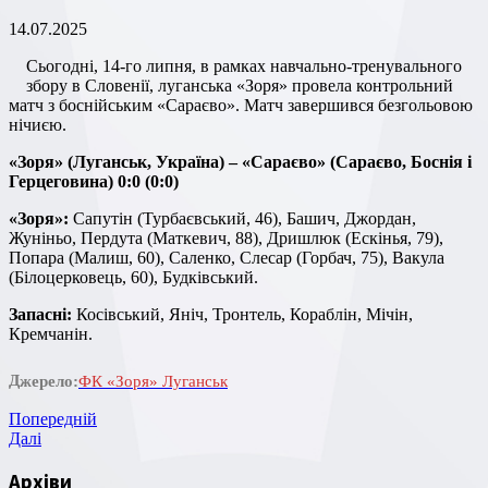
14.07.2025
Сьогодні, 14-го липня, в рамках навчально-тренувального
збору в Словенії, луганська «Зоря» провела контрольний
матч з боснійським «Сараєво». Матч завершився безгольовою
нічиєю.
«Зоря» (Луганськ, Україна) – «Сараєво» (Сараєво, Боснія і
Герцеговина) 0:0 (0:0)
«Зоря»:
Сапутін (Турбаєвський, 46), Башич, Джордан,
Жуніньо, Пердута (Маткевич, 88), Дришлюк (Ескінья, 79),
Попара (Малиш, 60), Саленко, Слесар (Горбач, 75), Вакула
(Білоцерковець, 60), Будківський.
Запасні:
Косівський, Яніч, Тронтель, Кораблін, Мічін,
Кремчанін.
Джерело:
ФК «Зоря» Луганськ
Навігація
Попередній
Попередній
запис
Наступний
Далі
записів
запис
Архіви