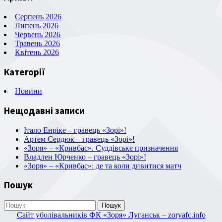
Серпень 2026
Липень 2026
Червень 2026
Травень 2026
Квітень 2026
Категорії
Новини
Нещодавні записи
Італо Енріке – гравець «Зорі»!
Артем Сердюк – гравець «Зорі»!
«Зоря» – «Кривбас». Суддівське призначення
Владлен Юрченко – гравець «Зорі»!
«Зоря» – «Кривбас»: де та коли дивитися матч
Пошук
Пошук
Сайт уболівальників ФК «Зоря» Луганськ – zoryafc.info