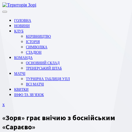
Перейти
до
вмісту
ГОЛОВНА
НОВИНИ
КЛУБ
КЕРІВНИЦТВО
ІСТОРІЯ
СИМВОЛІКА
СТАДІОН
КОМАНДА
ОСНОВНИЙ СКЛАД
ТРЕНЕРСЬКИЙ ШТАБ
МАТЧІ
ТУРНІРНА ТАБЛИЦЯ УПЛ
ВСІ МАТЧІ
КВИТКИ
ІНФО ТА ЗВ’ЯЗОК
Закрити
x
меню
«Зоря» грає внічию з боснійським
«Сараєво»