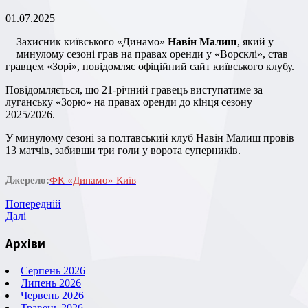
01.07.2025
Захисник київського «Динамо»
Навін Малиш
, який у
минулому сезоні грав на правах оренди у «Ворсклі», став
гравцем «Зорі», повідомляє офіційний сайт київського клубу.
Повідомляється, що 21-річний гравець виступатиме за
луганську «Зорю» на правах оренди до кінця сезону
2025/2026.
У минулому сезоні за полтавський клуб Навін Малиш провів
13 матчів, забивши три голи у ворота суперників.
Джерело:
ФК «Динамо» Київ
Навігація
Попередній
Попередній
запис
Наступний
Далі
записів
запис
Архіви
Серпень 2026
Липень 2026
Червень 2026
Травень 2026