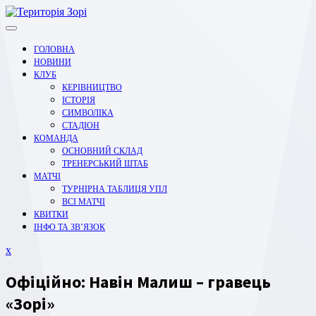
Перейти
до
вмісту
ГОЛОВНА
НОВИНИ
КЛУБ
КЕРІВНИЦТВО
ІСТОРІЯ
СИМВОЛІКА
СТАДІОН
КОМАНДА
ОСНОВНИЙ СКЛАД
ТРЕНЕРСЬКИЙ ШТАБ
МАТЧІ
ТУРНІРНА ТАБЛИЦЯ УПЛ
ВСІ МАТЧІ
КВИТКИ
ІНФО ТА ЗВ’ЯЗОК
Закрити
x
меню
Офіційно: Навін Малиш – гравець
«Зорі»