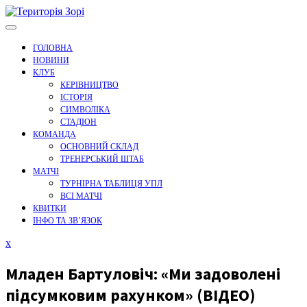
Перейти
до
вмісту
ГОЛОВНА
НОВИНИ
КЛУБ
КЕРІВНИЦТВО
ІСТОРІЯ
СИМВОЛІКА
СТАДІОН
КОМАНДА
ОСНОВНИЙ СКЛАД
ТРЕНЕРСЬКИЙ ШТАБ
МАТЧІ
ТУРНІРНА ТАБЛИЦЯ УПЛ
ВСІ МАТЧІ
КВИТКИ
ІНФО ТА ЗВ’ЯЗОК
Закрити
x
меню
Младен Бартуловіч: «Ми задоволені
підсумковим рахунком» (ВІДЕО)