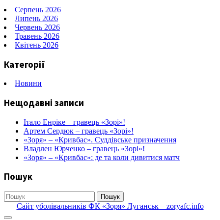
Серпень 2026
Липень 2026
Червень 2026
Травень 2026
Квітень 2026
Категорії
Новини
Нещодавні записи
Італо Енріке – гравець «Зорі»!
Артем Сердюк – гравець «Зорі»!
«Зоря» – «Кривбас». Суддівське призначення
Владлен Юрченко – гравець «Зорі»!
«Зоря» – «Кривбас»: де та коли дивитися матч
Пошук
Пошук
Сайт уболівальників ФК «Зоря» Луганськ – zoryafc.info