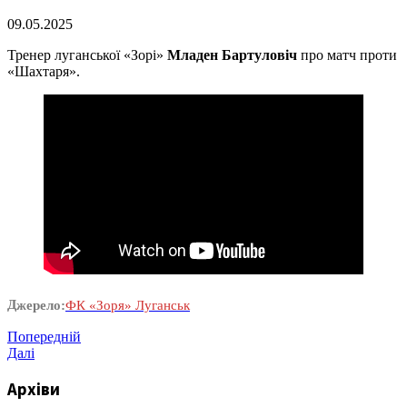
09.05.2025
Тренер луганської «Зорі»
Младен Бартуловіч
про матч проти
«Шахтаря».
Джерело:
ФК «Зоря» Луганськ
Навігація
Попередній
Попередній
запис
Наступний
Далі
записів
запис
Архіви