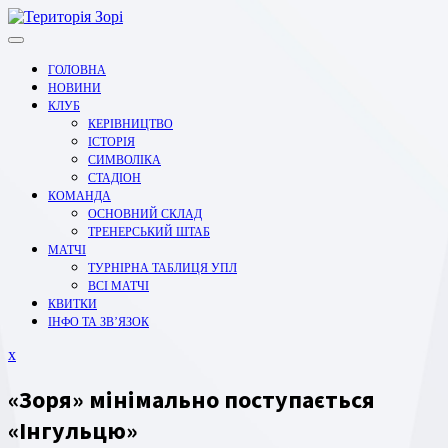
Перейти
до
вмісту
ГОЛОВНА
НОВИНИ
КЛУБ
КЕРІВНИЦТВО
ІСТОРІЯ
СИМВОЛІКА
СТАДІОН
КОМАНДА
ОСНОВНИЙ СКЛАД
ТРЕНЕРСЬКИЙ ШТАБ
МАТЧІ
ТУРНІРНА ТАБЛИЦЯ УПЛ
ВСІ МАТЧІ
КВИТКИ
ІНФО ТА ЗВ’ЯЗОК
Закрити
x
меню
«Зоря» мінімально поступається
«Інгульцю»