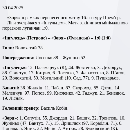
30.04.2025
«Зоря» в рамках перенесеного матчу 16-го туру Прем’єр-
Ліги зустрілася з «Інгульцем». Матч закінчився мінімальною
поразкою луганчан 1:0.
«Інгулець» (Петрове) – «Зоря» (Луганськ) – 1:0 (1:0)
Голи:
Волохатий 38.
Попередження:
Лосенко 88 – Жуніньо 52.
«Інгулець»:
12. Паламарчук (К), 44. Жовтенко, 3. Дихтярук,
88. Свистун, 17. Катрич, 6. Лосенко, 7. Фарасєєнко, 8. П’ятов,
20. Волохатий, 59. Могильний (10. Сад, 77), 9. Пушкарьов.
Запасні:
36. Жилкін, 11. Чабан, 87. Скороход, 55. Дзень, 14.
Меленчук, 97. Попов, 99. Кисленко, 42. Гаджук, 21. Бенедюк,
19. Лісняк.
Головний тренер:
Василь Кобін.
«Зоря»:
1. Сапутін, 55. Джордан, 21. Башич, 32. Тронтель, 10.
Жуніньо (47. Вантух, 71), 15. Дришлюк (97. Кораблін, 71), 6.
Попара, 5. Яцик, 22. Мічін, 7. Антюх, 28. Будківський (К).