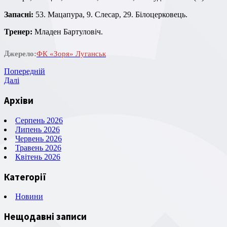
Запасні:
53. Мацапура, 9. Слесар, 29. Білоцерковець.
Тренер:
Младен Бартуловіч.
Джерело:
ФК «Зоря» Луганськ
Навігація
Попередній
Попередній
запис
Наступний
Далі
записів
запис
Архіви
Серпень 2026
Липень 2026
Червень 2026
Травень 2026
Квітень 2026
Категорії
Новини
Нещодавні записи