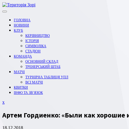
Перейти
до
вмісту
ГОЛОВНА
НОВИНИ
КЛУБ
КЕРІВНИЦТВО
ІСТОРІЯ
СИМВОЛІКА
СТАДІОН
КОМАНДА
ОСНОВНИЙ СКЛАД
ТРЕНЕРСЬКИЙ ШТАБ
МАТЧІ
ТУРНІРНА ТАБЛИЦЯ УПЛ
ВСІ МАТЧІ
КВИТКИ
ІНФО ТА ЗВ’ЯЗОК
Закрити
x
меню
Артем Гордиенко: «Были как хорошие 
18.12.2018