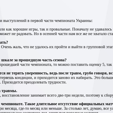
ги выступлений в первой части чемпионата Украины:
может не радовать. Но в осенней части нам все же не хватало стаб
нать?
. Очень жаль, что не удалось их пройти и выйти в групповой э
й шкале за прошедшую часть сезона?
от прошедшей части чемпионата, то можно поставить оценку 5, т
ется не терять уверенность, ведь после травм, грубо говоря, 
еряешь кондиции, и приходится заново их набирать. Это большо
. Приходится преодолевать трудности.
а травмы.
осстановление занимает всего две-три недели, поэтому к сбору
а в чемпионате. Такое длительное отсутствие официальных ма
три месяца, где-то месяц или меньше. За столько лет, думаю, в
о оптимальное состояние дел, учитывая погодные условия.