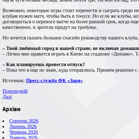
Возможно, некоторые игры стоит перенести и сыграть среди недели в теплое время года, но опять же, тут тогда встает вопрос о командах, которые участвуют в еврокубках. Как быть им? Этим
клубам нужен матч, чтобы быть в тонусе. Но если же клубы, к
договориться о переносе матче на более ранний срок, когда еще
качественнее, и зрители придут на трибуны.
Но хочется сказать большое спасибо руководству нашего клуба, 
– Твой любимый город в нашей стране, не включая домашни
– Лично мне нравится играть в Киеве на стадионе «Динамо». 
– Как планируешь провести отпуск?
– Пока что я еще не знаю, куда отправлюсь. Примем решение с 
Источник:
Пресс-служба ФК «Заря»
Навігація
Попередній
Попередній
запис
Наступний
Далі
записів
запис
Архіви
Серпень 2026
Липень 2026
Червень 2026
Травень 2026