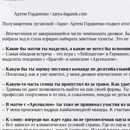
Артем Гордиенко / zarya-lugansk.com
Полузащитник луганской «Зари» Артем Гордиенко подвел ито
– Впечатления от завершившейся части чемпионата двоякое. Были как хорошие игры, так и провальные. Поначалу не удавалось набирать свои очки, но ближе к зимнему перерыву команда
набрала ход и стала изрядно набирать заветные пункты. Это не 
– Какие бы матчи ты выделил, а какие не хотел бы вспоми
– Самая обидная встреча – это игра с «Лейпцигом» в Германии
выделить поединки с «Брагой» и киевским «Арсеналом».
– Какую бы ты оценку поставил команде по десятибалльно
– Поскольку, как я уже заметил, у меня двоякое впечатление 
– Какую-то часть сезона ты пропустил из-за травм. Как уда
– Травмы не дают возможность выйти на пик своей формы. Ты т
профессии спортсмена и от них, к сожалению, никуда не деться
– В матче с «Арсеналом» ты тоже не принимал участия из-з
– У меня произошел надрыв камбаловидной мышцы. К счастью, в
– К слову: впереди нас ждет едва ли не трехмесячная пауз
– Все зависит от климатических условий страны. Где-то пауза 
пауза чуть больше месяца, зимой почти три. На мой взгляд, эт