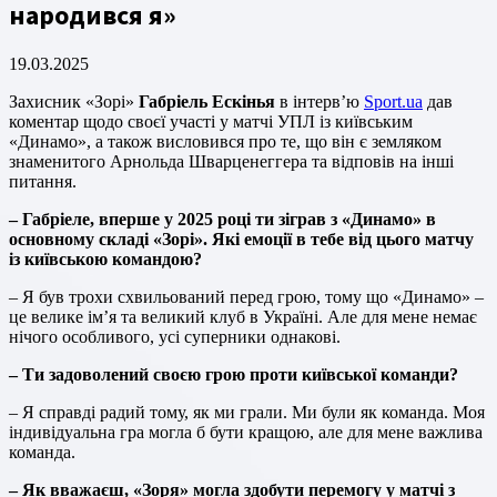
народився я»
19.03.2025
Захисник «Зорі»
Габріель Ескінья
в інтерв’ю
Sport.ua
дав
коментар щодо своєї участі у матчі УПЛ із київським
«Динамо», а також висловився про те, що він є земляком
знаменитого Арнольда Шварценеггера та відповів на інші
питання.
– Габріеле, вперше у 2025 році ти зіграв з «Динамо» в
основному складі «Зорі». Які емоції в тебе від цього матчу
із київською командою?
– Я був трохи схвильований перед грою, тому що «Динамо» –
це велике ім’я та великий клуб в Україні. Але для мене немає
нічого особливого, усі суперники однакові.
– Ти задоволений своєю грою проти київської команди?
– Я справді радий тому, як ми грали. Ми були як команда. Моя
індивідуальна гра могла б бути кращою, але для мене важлива
команда.
– Як вважаєш, «Зоря» могла здобути перемогу у матчі з