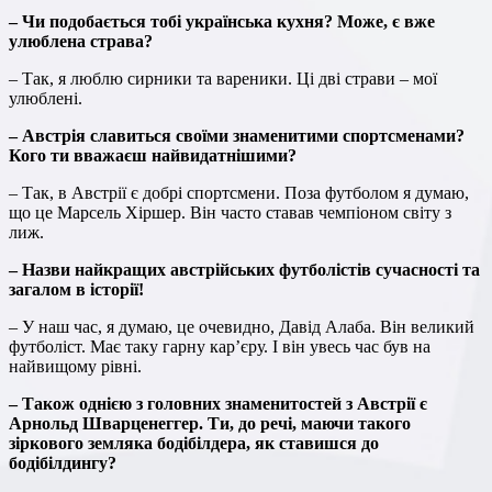
– Чи подобається тобі українська кухня? Може, є вже
улюблена страва?
– Так, я люблю сирники та вареники. Ці дві страви – мої
улюблені.
– Австрія славиться своїми знаменитими спортсменами?
Кого ти вважаєш найвидатнішими?
– Так, в Австрії є добрі спортсмени. Поза футболом я думаю,
що це Марсель Хіршер. Він часто ставав чемпіоном світу з
лиж.
– Назви найкращих австрійських футболістів сучасності та
загалом в історії!
– У наш час, я думаю, це очевидно, Давід Алаба. Він великий
футболіст. Має таку гарну кар’єру. І він увесь час був на
найвищому рівні.
– Також однією з головних знаменитостей з Австрії є
Арнольд Шварценеггер. Ти, до речі, маючи такого
зіркового земляка бодібілдера, як ставишся до
бодібілдингу?