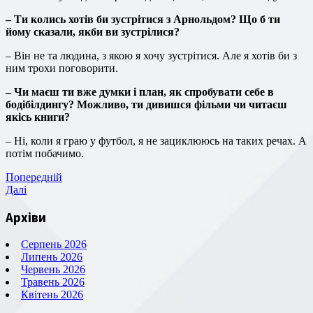
– Ти колись хотів би зустрітися з Арнольдом? Що б ти
йому сказали, якби ви зустрілися?
– Він не та людина, з якою я хочу зустрітися. Але я хотів би з
ним трохи поговорити.
– Чи маєш ти вже думки і план, як спробувати себе в
бодібілдингу? Можливо, ти дивишся фільми чи читаєш
якісь книги?
– Ні, коли я граю у футбол, я не зациклююсь на таких речах. А
потім побачимо.
Навігація
Попередній
Попередній
запис
Наступний
Далі
записів
запис
Архіви
Серпень 2026
Липень 2026
Червень 2026
Травень 2026
Квітень 2026