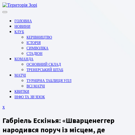
Перейти
до
вмісту
ГОЛОВНА
НОВИНИ
КЛУБ
КЕРІВНИЦТВО
ІСТОРІЯ
СИМВОЛІКА
СТАДІОН
КОМАНДА
ОСНОВНИЙ СКЛАД
ТРЕНЕРСЬКИЙ ШТАБ
МАТЧІ
ТУРНІРНА ТАБЛИЦЯ УПЛ
ВСІ МАТЧІ
КВИТКИ
ІНФО ТА ЗВ’ЯЗОК
Закрити
x
меню
Габріель Ескінья: «Шварценеггер
народився поруч із місцем, де