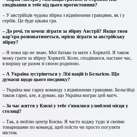
сподівання в тебе від цього протистояння?
– У австрійців чудова збірна з відмінними гравцями, як і у
сербів. Це буде цікава гра.
– До речі, ти хочеш зіграти за збірну Австрії? Якщо твоя
кар’єра розвиватиметься, мрієш зіграти за австрійську
збірну?
– Я поки що не знаю. Мої батько та мати з Хорватії. Я також
можу грати за збірну Хорватії. Коли, сподіваюся, настане час,
я вирішу це разом зі своєю родиною.
– А Україна зустрінеться у Лізі націй із Бельгією. Що
думаєш щодо цього поєдинку?
– Україна має гарну команду з відмінними гравцями. Бельгійці
також гарні, але, я думаю, що Україна виграє цей матч.
– За час життя у Києві у тебе з’явилися улюблені місця у
столиці?
– Так, я люблю центр Києва. Я часто ходжу туди зі своїми
товаришами по команді, щоб поїсти чи просто погуляти
містом.