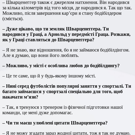
– Шварценеггер також є джерелом натхнення. Він народився
за кілька кілометрів від того місця, де народився я. Так що так.
Можливо, після завершення кар’єри я стану бодібілдером
(сміється).
– Дуже цікаво, що ти земляк Шварценеггера. Ти
народився у Граці, а Арнольд у передмісті Граца. Розкажи,
як у Граці ставляться до Шварценеггера?
– Я не знаю, яке відношення, бо я не займаюся бодібілдінгом.
Але я думаю, що вони його люблять.
– Можливо, у місті є особлива любов до бодібілдингу?
– Це те саме, що й у будь-якому іншому місті.
– Нині серед футболістів популярні заняття у спортзалі. Ти
багато займаєшся у спортзалі спеціально для того, щоб
накачати м’язи?
– Так, я тренуюся з тренером із фізичної підготовки нашої
команди, це мені дуже допомагає.
– Чи ти маєш улюблені цитати Шварценеггера?
– Я не можу згадати зараз жодної цитати, тож я так не думаю.