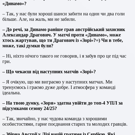
«Динамо»?
– Так, у нас були хороші шанси забити на один чи два голи
більше. Але, на жаль, ми не забили.
– До речі, за Динамо раніше грав австрійський захисник
Александар Драгович. У матчі проти «Динамо», може
хтось жартував, що ти Драгович із «Зорі»?=) Чи в тебе,
може, такі думки були?
– Ні, ніхто нічого такого не говорив, і я забув про це під час
гри.
– Що чекаєш від наступних матчів «Зорі»?
– Я очікую, що ми виграємо у наступних матчах. Ми
тренуємось і граємо дуже добре. І атмосфера у команді
ідеальна.
– На твою думку, «Зоря» здатна увійти до топ-4 УПЛ за
підсумками сезону 24/25?
– Так, звичайно, у нас чудова команда з хорошими
особистостями, гарне поєднання старих та молодих гравців.
– Збірна Австрії у Лізі націй гратиме із Сербією. Які