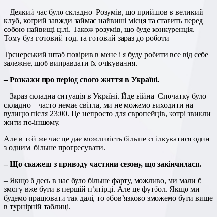
– Деякий час було складно. Розумів, що прийшов в великий
клуб, котрий завжди займає найвищі місця та ставить перед
собою найвищі цілі. Також розумів, що буде конкуренція.
Тому був готовий тоді та готовий зараз до роботи.
Тренерський штаб повірив в мене і я буду робити все від себе
залежне, щоб виправдати їх очікування.
– Розкажи про період свого життя в Україні.
– Зараз складна ситуація в Україні. Йде війна. Спочатку було
складно – часто немає світла, ми не можемо виходити на
вулицю після 23:00. Це непросто для європейців, котрі звикли
жити по-іншому.
Але в той же час це дає можливість більше спілкуватися один
з одним, більше прогресувати.
– Що скажеш з приводу частини сезону, що закінчилася.
– Якщо б десь в нас було більше фарту, можливо, ми мали б
змогу вже бути в першій п’ятірці. Але це футбол. Якщо ми
будемо працювати так далі, то обов’язково зможемо бути вище
в турнірній таблиці.