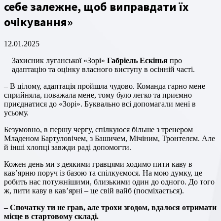
себе залежне, щоб виправдати їх
очікування»
12.01.2025
Захисник луганської «Зорі»
Габріель Ескінья
про
адаптацію та оцінку власного виступу в осінній часті.
– В цілому, адаптація пройшла чудово. Команда гарно мене
сприйняла, поважала мене, тому було легко та приємно
приєднатися до «Зорі». Буквально всі допомагали мені в
усьому.
Безумовно, в першу чергу, спілкуюся більше з тренером
Младеном Бартуловічем, з Башичем, Мічіним, Тронтелєм. Але
й інші хлопці завжди раді допомогти.
Кожен день ми з деякими гравцями ходимо пити каву в
кав’ярню поруч із базою та спілкуємося. На мою думку, це
робить нас потужнішими, близькими один до одного. До того
ж, пити каву в кав’ярні – це свій вайб (посміхається).
– Спочатку ти не грав, але трохи згодом, вдалося отримати
місце в стартовому складі.