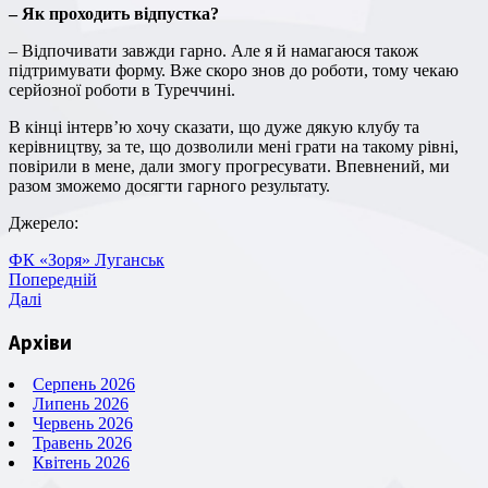
– Як проходить відпустка?
– Відпочивати завжди гарно. Але я й намагаюся також
підтримувати форму. Вже скоро знов до роботи, тому чекаю
серйозної роботи в Туреччині.
В кінці інтерв’ю хочу сказати, що дуже дякую клубу та
керівництву, за те, що дозволили мені грати на такому рівні,
повірили в мене, дали змогу прогресувати. Впевнений, ми
разом зможемо досягти гарного результату.
Джерело:
ФК «Зоря» Луганськ
Навігація
Попередній
Попередній
запис
Наступний
Далі
записів
запис
Архіви
Серпень 2026
Липень 2026
Червень 2026
Травень 2026
Квітень 2026