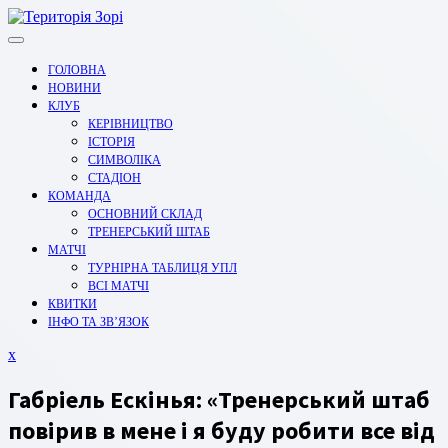
Перейти
до
вмісту
ГОЛОВНА
НОВИНИ
КЛУБ
КЕРІВНИЦТВО
ІСТОРІЯ
СИМВОЛІКА
СТАДІОН
КОМАНДА
ОСНОВНИЙ СКЛАД
ТРЕНЕРСЬКИЙ ШТАБ
МАТЧІ
ТУРНІРНА ТАБЛИЦЯ УПЛ
ВСІ МАТЧІ
КВИТКИ
ІНФО ТА ЗВ’ЯЗОК
Закрити
x
меню
Габріель Ескінья: «Тренерський штаб
повірив в мене і я буду робити все від