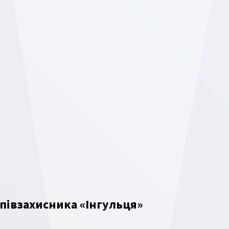
півзахисника «Інгульця»