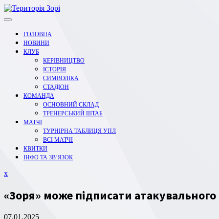
Перейти
до
вмісту
ГОЛОВНА
НОВИНИ
КЛУБ
КЕРІВНИЦТВО
ІСТОРІЯ
СИМВОЛІКА
СТАДІОН
КОМАНДА
ОСНОВНИЙ СКЛАД
ТРЕНЕРСЬКИЙ ШТАБ
МАТЧІ
ТУРНІРНА ТАБЛИЦЯ УПЛ
ВСІ МАТЧІ
КВИТКИ
ІНФО ТА ЗВ’ЯЗОК
Закрити
x
меню
«Зоря» може підписати атакувального 
07.01.2025