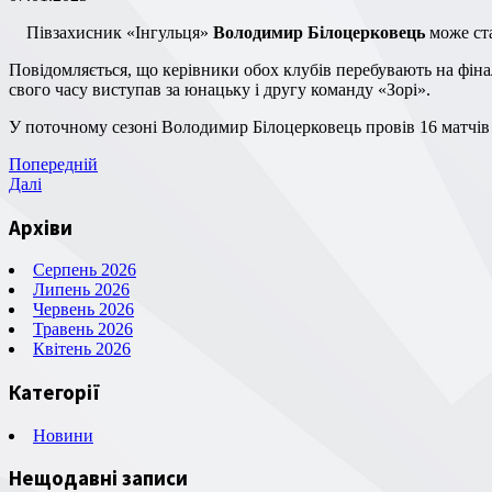
Півзахисник «Інгульця»
Володимир Білоцерковець
може ста
Повідомляється, що керівники обох клубів перебувають на фінальній стадії переговорів щодо переходу до «Зорі» атакувального півзахисника Володимира Білоцерковця. 24-річний футболіст
свого часу виступав за юнацьку і другу команду «Зорі».
У поточному сезоні Володимир Білоцерковець провів 16 матчів 
Навігація
Попередній
Попередній
запис
Наступний
Далі
записів
запис
Архіви
Серпень 2026
Липень 2026
Червень 2026
Травень 2026
Квітень 2026
Категорії
Новини
Нещодавні записи