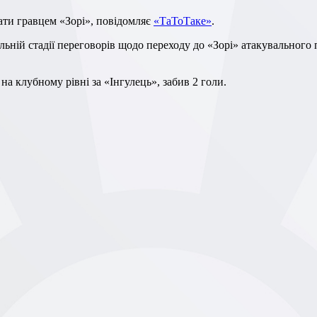
ти гравцем «Зорі», повідомляє
«ТаТоТаке»
.
на клубному рівні за «Інгулець», забив 2 голи.