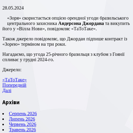
28.05.2024
«Зоря» скористається опцією орендної угоди бразильського
центрального захисника
Андерсона Джордана
та викупить
його у «Вілла Нови», повідомляє «ТаТоТаке».
Також джерело повідомляє, що Джордан підпише контракт із
«Зорею» терміном на три роки.
Нагадаємо, що угода 25-річного бразильця з клубом з Гоянії
спливає у грудні 2024-го.
Джерело:
«ТаТоТаке»
Навігація
Попередній
Попередній
запис
Наступний
Далі
записів
запис
Архіви
Серпень 2026
Липень 2026
Червень 2026
Травень 2026