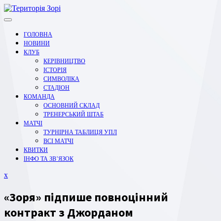
Перейти
до
вмісту
ГОЛОВНА
НОВИНИ
КЛУБ
КЕРІВНИЦТВО
ІСТОРІЯ
СИМВОЛІКА
СТАДІОН
КОМАНДА
ОСНОВНИЙ СКЛАД
ТРЕНЕРСЬКИЙ ШТАБ
МАТЧІ
ТУРНІРНА ТАБЛИЦЯ УПЛ
ВСІ МАТЧІ
КВИТКИ
ІНФО ТА ЗВ’ЯЗОК
Закрити
x
меню
«Зоря» підпише повноцінний
контракт з Джорданом