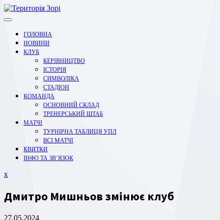
Перейти
до
вмісту
ГОЛОВНА
НОВИНИ
КЛУБ
КЕРІВНИЦТВО
ІСТОРІЯ
СИМВОЛІКА
СТАДІОН
КОМАНДА
ОСНОВНИЙ СКЛАД
ТРЕНЕРСЬКИЙ ШТАБ
МАТЧІ
ТУРНІРНА ТАБЛИЦЯ УПЛ
ВСІ МАТЧІ
КВИТКИ
ІНФО ТА ЗВ’ЯЗОК
Закрити
x
меню
Дмитро Мишньов змінює клуб
27.05.2024