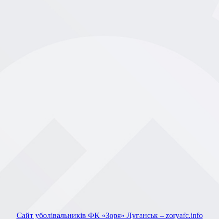
Сайт уболівальників ФК «Зоря» Луганськ – zoryafc.info