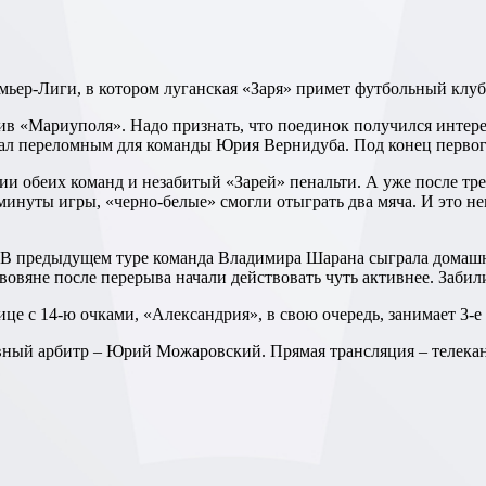
Премьер-Лиги, в котором луганская «Заря» примет футбольный клу
стал переломным для команды Юрия Вернидуба. Под конец первог
минуты игры, «черно-белые» смогли отыграть два мяча. И это не
вовяне после перерыва начали действовать чуть активнее. Забили
ице с 14-ю очками, «Александрия», в свою очередь, занимает 3-е
Главный арбитр – Юрий Можаровский. Прямая трансляция – теле