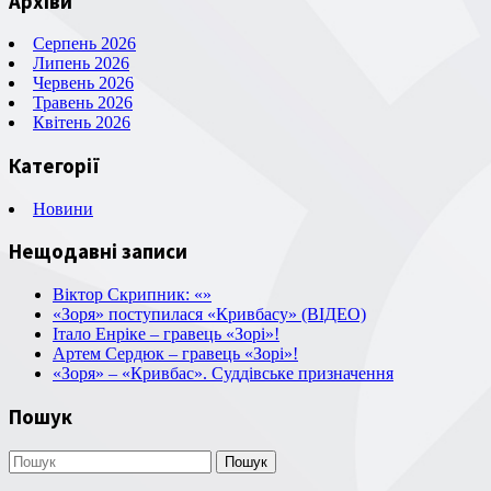
Архіви
Серпень 2026
Липень 2026
Червень 2026
Травень 2026
Квітень 2026
Категорії
Новини
Нещодавні записи
Віктор Скрипник: «»
«Зоря» поступилася «Кривбасу» (ВІДЕО)
Італо Енріке – гравець «Зорі»!
Артем Сердюк – гравець «Зорі»!
«Зоря» – «Кривбас». Суддівське призначення
Пошук
Пошук