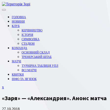
Перейти
до
вмісту
ГОЛОВНА
НОВИНИ
КЛУБ
КЕРІВНИЦТВО
ІСТОРІЯ
СИМВОЛІКА
СТАДІОН
КОМАНДА
ОСНОВНИЙ СКЛАД
ТРЕНЕРСЬКИЙ ШТАБ
МАТЧІ
ТУРНІРНА ТАБЛИЦЯ УПЛ
ВСІ МАТЧІ
КВИТКИ
ІНФО ТА ЗВ’ЯЗОК
Закрити
x
меню
«Заря» — «Александрия». Анонс матча
27.10.2018