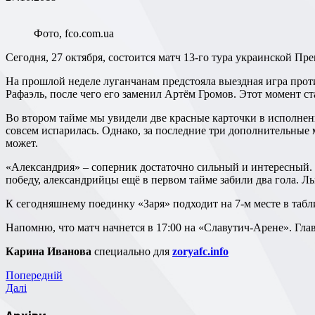
Фото, fco.com.ua
Сегодня, 27 октября, состоится матч 13-го тура украинской 
На прошлой неделе луганчанам предстояла выездная игра против «Мариуполя». Надо признать, что поединок получился интересным. В первой половине первого тайма получил травму
Рафаэль, после чего его заменил Артём Громов. Этот момент 
Во втором тайме мы увидели две красные карточки в исполнении обеих команд и незабитый «Зарей» пенальти. А уже после третьего пропущенного мяча в ворота луганчан, интрига в матче
совсем испарилась. Однако, за последние три дополнительные 
может.
«Александрия» – соперник достаточно сильный и интересный. В предыдущем туре команда Владимира Шарана сыграла домашний поединок против львовских «Карпат». Настроенные на
победу, александрийцы ещё в первом тайме забили два гола. Ль
К сегодняшнему поединку «Заря» подходит на 7-м месте в табл
Напомню, что матч начнется в 17:00 на «Славутич-Арене». 
Карина Иванова
специально для
zoryafc.info
Навігація
Попередній
Попередній
запис
Наступний
Далі
записів
запис