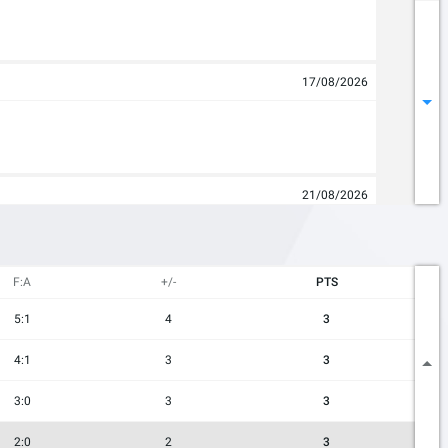
17/08/2026
21/08/2026
F:A
+/-
PTS
5:1
4
3
4:1
3
3
3:0
3
3
2:0
2
3