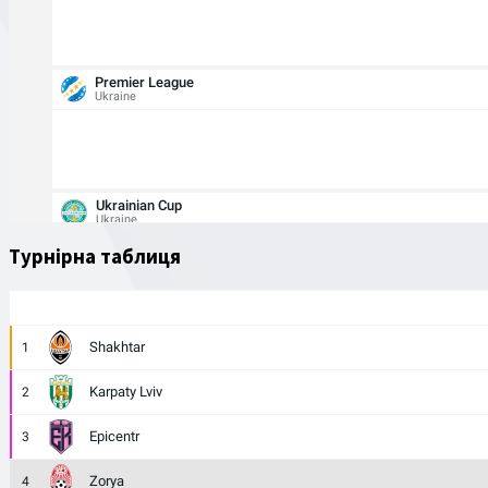
Premier League
Ukraine
Ukrainian Cup
Ukraine
Турнірна таблиця
Shakhtar
1
Karpaty Lviv
2
Epicentr
3
Zorya
4