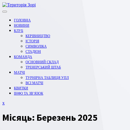
Перейти
до
вмісту
ГОЛОВНА
НОВИНИ
КЛУБ
КЕРІВНИЦТВО
ІСТОРІЯ
СИМВОЛІКА
СТАДІОН
КОМАНДА
ОСНОВНИЙ СКЛАД
ТРЕНЕРСЬКИЙ ШТАБ
МАТЧІ
ТУРНІРНА ТАБЛИЦЯ УПЛ
ВСІ МАТЧІ
КВИТКИ
ІНФО ТА ЗВ’ЯЗОК
Закрити
x
меню
Місяць:
Березень 2025