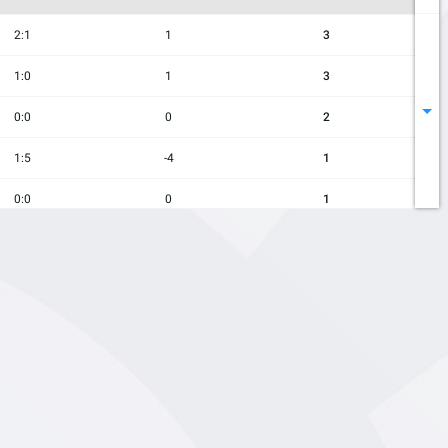
2:1
1
3
1:0
1
3
0:0
0
2
1:5
-4
1
0:0
0
1
0:3
-3
1
0:0
0
1
1:2
-1
0
1:4
-3
0
0:0
0
0
0:1
-1
0