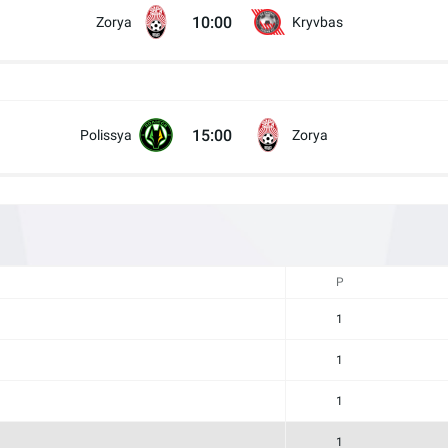
10:00
Zorya
Kryvbas
15:00
Polissya
Zorya
17:00
Skala 1911
Zorya
P
1
1
1
1