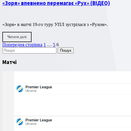
«Зоря» впевнено перемагає «Рух» (ВІДЕО)
«Зоря» в матчі 19-го туру УПЛ зустрілася з «Рухом».
Читати далі
Пагінація
Сторінка
Сторінка
Сторінка
Попередня сторінка
1
…
5
6
Пошук
записів
Матчі
Premier League
Ukraine
Premier League
Ukraine