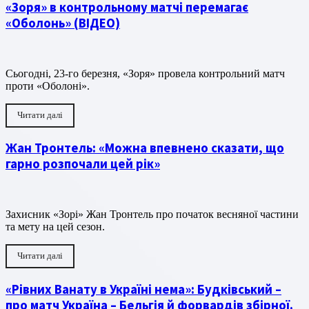
«Зоря» в контрольному матчі перемагає
«Оболонь» (ВІДЕО)
Сьогодні, 23-го березня, «Зоря» провела контрольний матч
проти «Оболоні».
Читати далі
Жан Тронтель: «Можна впевнено сказати, що
гарно розпочали цей рік»
Захисник «Зорі» Жан Тронтель про початок весняної частини
та мету на цей сезон.
Читати далі
«Рівних Ванату в Україні нема»: Будківський –
про матч Україна – Бельгія й форвардів збірної.