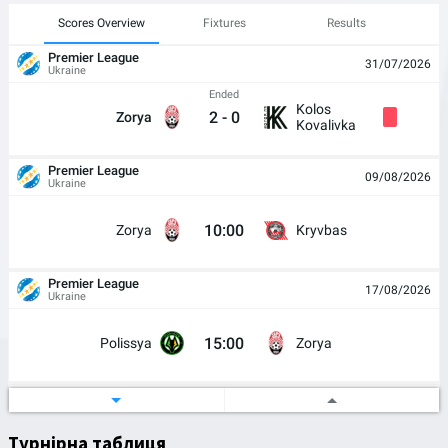
Scores Overview
Fixtures
Results
Premier League
31/07/2026
Ukraine
Ended
Kolos
2
-
0
Zorya
Kovalivka
Premier League
09/08/2026
Ukraine
10:00
Zorya
Kryvbas
Premier League
17/08/2026
Ukraine
15:00
Polissya
Zorya
Ukrainian Cup
21/08/2026
Ukraine
Турнірна таблиця