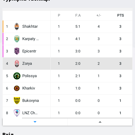
17:00
Skala 1911
Zorya
P
F:A
+/-
PTS
Premier League
29/08/2026
Ukraine
Shakhtar
1
1
5:1
4
3
17:00
Zorya
Kharkiv
Karpaty Lviv
2
1
4:1
3
3
Epicentr
3
1
3:0
3
3
Zorya
4
1
2:0
2
3
Polissya
5
1
2:1
1
3
Kharkiv
6
1
1:0
1
3
Bukovyna
7
1
0:0
0
1
LNZ Cherkasy
8
1
0:0
0
1
Dynamo Kyiv
9
0
0:0
0
0
Вхід