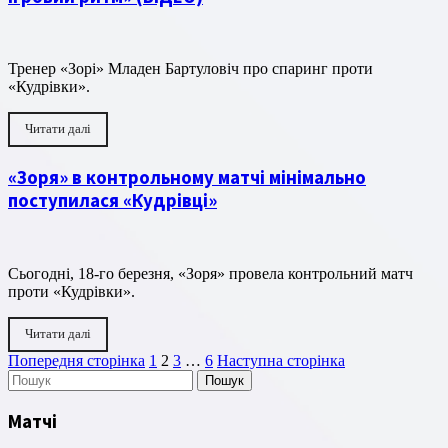
Тренер «Зорі» Младен Бартуловіч про спаринг проти
«Кудрівки».
Читати далі
«Зоря» в контрольному матчі мінімально
поступилася «Кудрівці»
Сьогодні, 18-го березня, «Зоря» провела контрольний матч
проти «Кудрівки».
Читати далі
Пагінація
Сторінка
Сторінка
Сторінка
Сторінка
Попередня сторінка
1
2
3
…
6
Наступна сторінка
Пошук
записів
Матчі