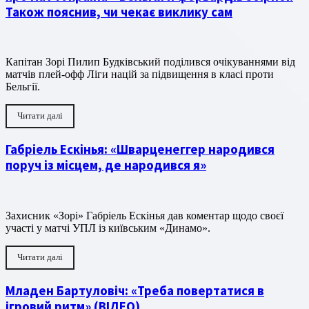
Також пояснив, чи чекає виклику сам
Капітан Зорі Пилип Будківський поділився очікуваннями від
матчів плей-офф Ліги націй за підвищення в класі проти
Бельгії.
Читати далі
Габріель Ескінья: «Шварценеггер народився
поруч із місцем, де народився я»
Захисник «Зорі» Габріель Ескінья дав коментар щодо своєї
участі у матчі УПЛ із київським «Динамо».
Читати далі
Младен Бартуловіч: «Треба повертатися в
ігровий ритм» (ВІДЕО)