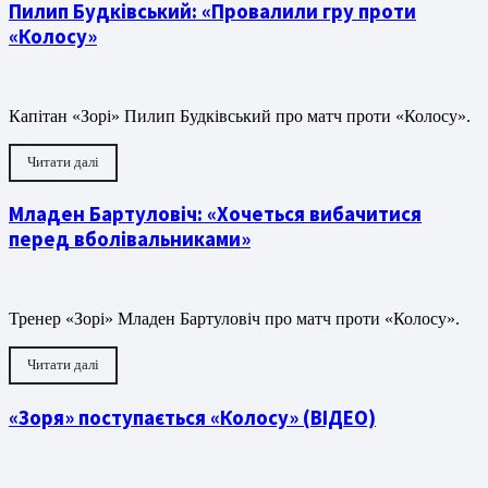
Пилип Будківський: «Провалили гру проти
«Колосу»
Капітан «Зорі» Пилип Будківський про матч проти «Колосу».
Читати далі
Младен Бартуловіч: «Хочеться вибачитися
перед вболівальниками»
Тренер «Зорі» Младен Бартуловіч про матч проти «Колосу».
Читати далі
«Зоря» поступається «Колосу» (ВІДЕО)