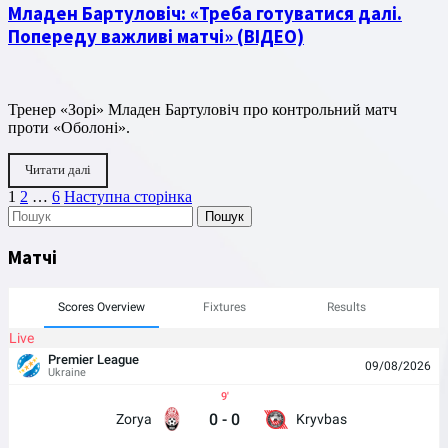
Младен Бартуловіч: «Треба готуватися далі.
Попереду важливі матчі» (ВІДЕО)
Тренер «Зорі» Младен Бартуловіч про контрольний матч
проти «Оболоні».
Читати далі
Пагінація
Сторінка
Сторінка
Сторінка
1
2
…
6
Наступна сторінка
Пошук
записів
Матчі
Scores Overview
Fixtures
Results
Live
Premier League
09/08/2026
Ukraine
9
0
-
0
Zorya
Kryvbas