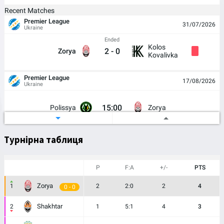
Recent Matches
Premier League
31/07/2026
Ukraine
Ended
Kolos
2
-
0
Zorya
Kovalivka
Premier League
17/08/2026
Ukraine
15:00
Polissya
Zorya
Ukrainian Cup
Турнірна таблиця
21/08/2026
Ukraine
17:00
Skala 1911
Zorya
P
F:A
+/-
PTS
Zorya
1
2
2:0
2
4
0 - 0
Shakhtar
2
1
5:1
4
3